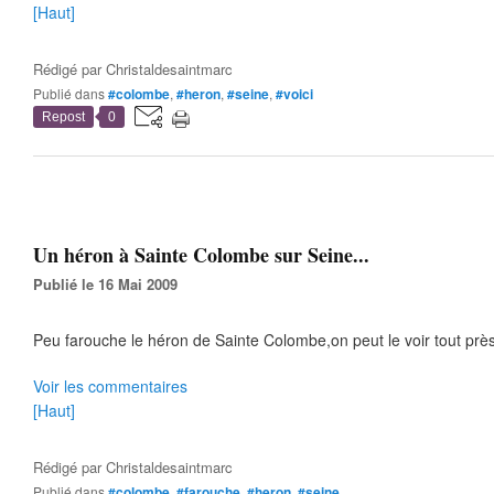
[Haut]
Rédigé par
Christaldesaintmarc
Publié dans
#colombe
,
#heron
,
#seine
,
#voici
Repost
0
Un héron à Sainte Colombe sur Seine...
Publié le 16 Mai 2009
Peu farouche le héron de Sainte Colombe,on peut le voir tout prè
Voir les commentaires
[Haut]
Rédigé par
Christaldesaintmarc
Publié dans
#colombe
,
#farouche
,
#heron
,
#seine