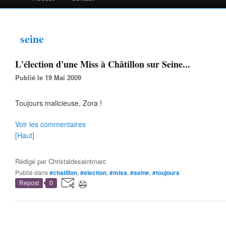
seine
L'élection d'une Miss à Châtillon sur Seine...
Publié le 19 Mai 2009
Toujours malicieuse, Zora !
Voir les commentaires
[Haut]
Rédigé par
Christaldesaintmarc
Publié dans
#chatillon
,
#election
,
#miss
,
#seine
,
#toujours
Repost
0