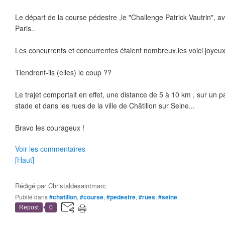
Le départ de la course pédestre ,le "Challenge Patrick Vautrin", a
Paris..
Les concurrents et concurrentes étaient nombreux,les voici joyeux 
Tiendront-ils (elles) le coup ??
Le trajet comportait en effet, une distance de 5 à 10 km , sur un 
stade et dans les rues de la ville de Châtillon sur Seine...
Bravo les courageux !
Voir les commentaires
[Haut]
Rédigé par
Christaldesaintmarc
Publié dans
#chatillon
,
#course
,
#pedestre
,
#rues
,
#seine
Repost
0