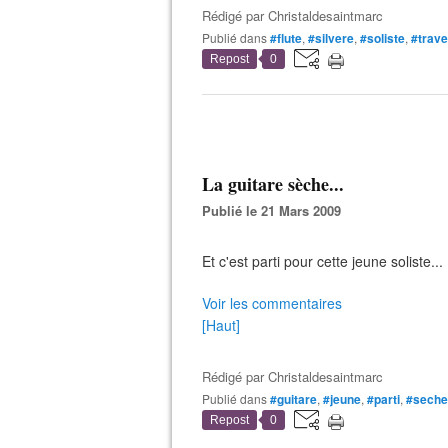
Rédigé par
Christaldesaintmarc
Publié dans
#flute
,
#silvere
,
#soliste
,
#trave
Repost
0
La guitare sèche...
Publié le 21 Mars 2009
Et c'est parti pour cette jeune soliste...
Voir les commentaires
[Haut]
Rédigé par
Christaldesaintmarc
Publié dans
#guitare
,
#jeune
,
#parti
,
#seche
Repost
0