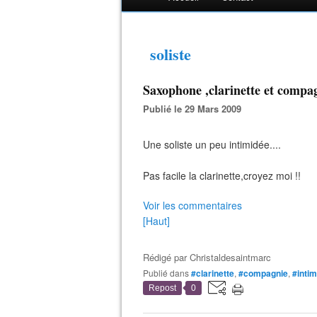
soliste
Saxophone ,clarinette et compag
Publié le 29 Mars 2009
Une soliste un peu intimidée....
Pas facile la clarinette,croyez moi !!
Voir les commentaires
[Haut]
Rédigé par
Christaldesaintmarc
Publié dans
#clarinette
,
#compagnie
,
#inti
Repost
0