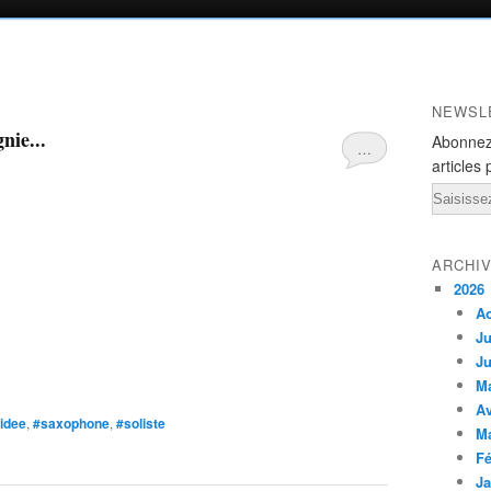
NEWSL
nie...
Abonnez
…
articles 
Email
ARCHI
2026
A
Ju
Ju
M
Av
midee
,
#saxophone
,
#soliste
M
Fé
Ja