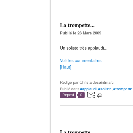
La trompette...
Publié le 28 Mars 2009
Un soliste très applaudi...
Voir les commentaires
[Haut]
Rédigé par
Christaldesaintmarc
Publié dans
#applaudi
,
#soliste
,
#trompette
Repost
0
La trompette...