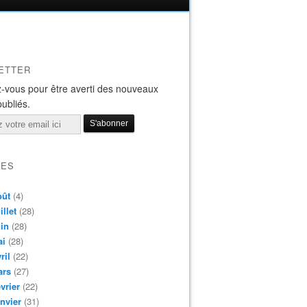
ETTER
-vous pour être averti des nouveaux
publiés.
VES
oût
(4)
illet
(28)
in
(28)
ai
(28)
ril
(22)
ars
(27)
vrier
(22)
nvier
(31)