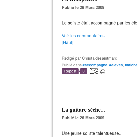
Publié le 28 Mars 2009
Le soliste était accompagné par les élè
Voir les commentaires
[Haut]
Rédigé par
Christaldesaintmarc
Publié dans
#accompagne
,
#eleves
,
#miche
Repost
0
La guitare sèche...
Publié le 26 Mars 2009
Une jeune soliste talentueuse...