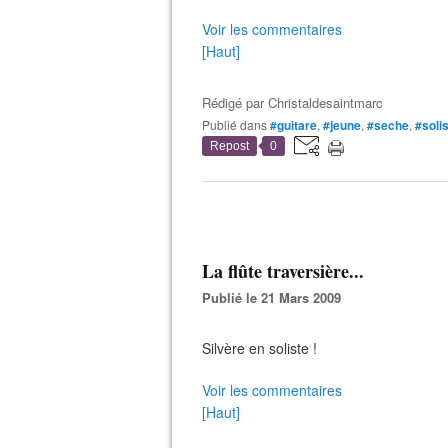
Voir les commentaires
[Haut]
Rédigé par
Christaldesaintmarc
Publié dans
#guitare
,
#jeune
,
#seche
,
#soli
Repost
0
La flûte traversière...
Publié le 21 Mars 2009
Silvère en soliste !
Voir les commentaires
[Haut]