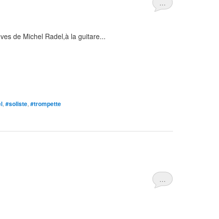
…
ves de Michel Radel,à la guitare...
l
,
#soliste
,
#trompette
…