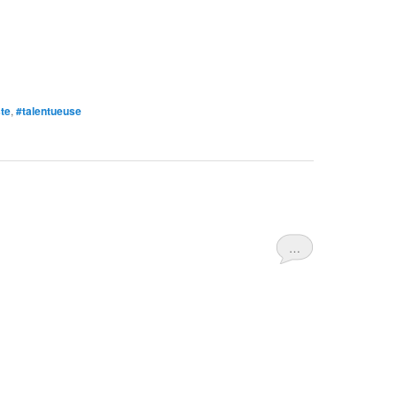
ste
,
#talentueuse
…