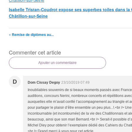
Isabelle Tristan-Coudrot expose ses superbes toiles dans la G
Châtillon-sur-Seine
« Remise de diplômes au...
Commenter cet article
Ajouter un commentaire
D
Dom Cissay Degoy
23/10/2019 07:49
Inoubliables souvenirs de si beaux moments passés avec France Q
auditions, concours Nerini, nombreux concerts et répétitions ave
auxquelles elle m’avait confié l’accompagnement au triangle et au
pour partager le plaisir d’être ensemble un peu plus...!.<br /> Un
incontournable (et incontournée) de la vie des Chatillonnais et 
beaucoup, ainsi que son mari Bernard.<br /> Serait-il possible d
Michel Diey pour obtenir l’exemplaire dédié des Cahiers du Chat
<br /> Grand merci à vous pour cet article.