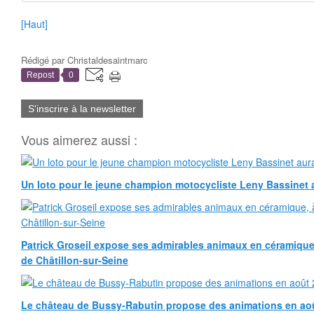
[Haut]
Rédigé par
Christaldesaintmarc
Repost
0
S'inscrire à la newsletter
Vous aimerez aussi :
Un loto pour le jeune champion motocycliste Leny Bassinet au
Patrick Groseil expose ses admirables animaux en céramique, à
de Châtillon-sur-Seine
Le château de Bussy-Rabutin propose des animations en ao