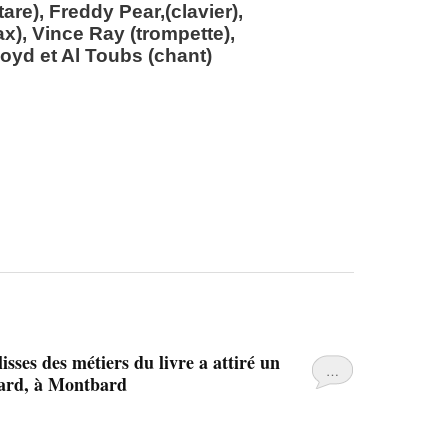
are), Freddy Pear,(clavier),
x), Vince Ray (trompette),
oyd et Al Toubs (chant)
sses des métiers du livre a attiré un
…
uard, à Montbard