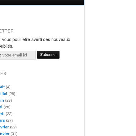
ETTER
-vous pour être averti des nouveaux
publiés.
VES
oût
(4)
illet
(28)
in
(28)
ai
(28)
ril
(22)
ars
(27)
vrier
(22)
nvier
(31)