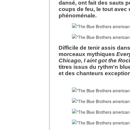
dansé, ont fait des sauts pé
coups de feu, le tout avec
phénoménale.
Difficile de tenir assis dan
morceaux mythiques
Ever
Chicago, I aint got the Roc
titres issus du rythm'n bl
et des chanteurs exceptio