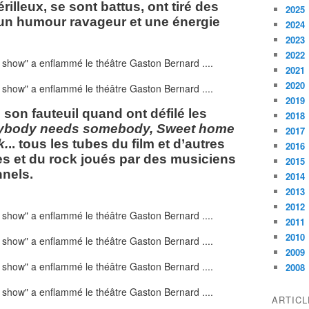
rilleux, se sont battus, ont tiré des
2025
 un humour ravageur et une énergie
2024
2023
2022
2021
2020
2019
s son fauteuil quand ont défilé les
2018
ybody needs somebody, Sweet home
2017
k.
.. tous les tubes du film et d’autres
2016
ues et du rock joués par des musiciens
2015
nnels.
2014
2013
2012
2011
2010
2009
2008
ARTIC