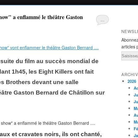
how" a enflammé le théâtre Gaston
…
NEWSL
Abonnez
articles 
Email
la suite du film au succès mondial de
nt 1h45, les Eight Killers ont fait
ARCHI
2026
es Brothers devant une salle
A
tre Gaston Bernard de Châtillon sur
Ju
Ju
M
Av
M
Fé
ux et cravates noirs, ils ont chanté,
Ja