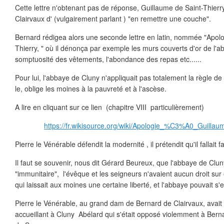
Cette lettre n'obtenant pas de réponse, Guillaume de Saint-Thierr
Clairvaux d' (vulgairement parlant ) "en remettre une couche".
Bernard rédigea alors une seconde lettre en latin, nommée "Apolo
Thierry, " où il dénonça par exemple les murs couverts d'or de l'a
somptuosité des vêtements, l'abondance des repas etc......
Pour lui, l'abbaye de Cluny n'appliquait pas totalement la règle de
le, oblige les moines à la pauvreté et à l'ascèse.
A lire en cliquant sur ce lien (chapitre VIII particulièrement)
https://fr.wikisource.org/wiki/Apologie_%C3%A0_Guillau
Pierre le Vénérable défendit la modernité , il prétendit qu'il fallait
Il faut se souvenir, nous dit Gérard Beureux, que l'abbaye de Clu
"immunitaire", l'évêque et les seigneurs n'avaient aucun droit sur
qui laissait aux moines une certaine liberté, et l'abbaye pouvait s'enr
Pierre le Vénérable, au grand dam de Bernard de Clairvaux, avait d
accueillant à Cluny Abélard qui s'était opposé violemment à Bern