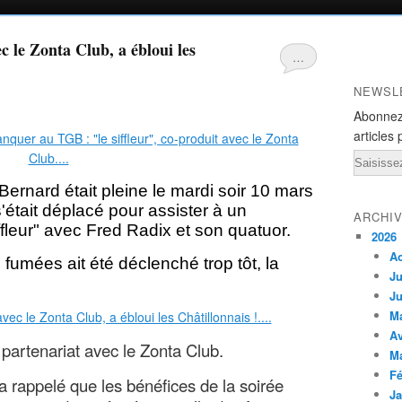
ec le Zonta Club, a ébloui les
…
NEWSL
Abonnez
articles 
Email
ernard était pleine le mardi soir 10 mars
tait déplacé pour assister à un
ARCHI
iffleur" avec Fred Radix et son quatuor.
2026
A
umées ait été déclenché trop tôt, la
Ju
Ju
M
Av
 partenariat avec le Zonta Club.
M
Fé
 rappelé que les bénéfices de la soirée
Ja