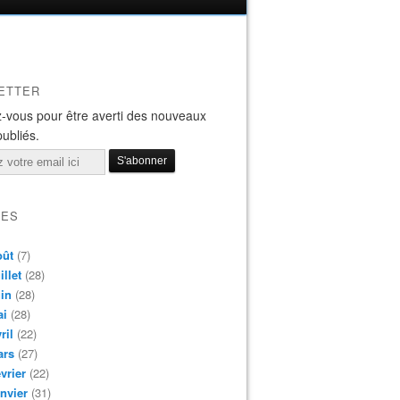
ETTER
-vous pour être averti des nouveaux
publiés.
VES
oût
(7)
illet
(28)
in
(28)
ai
(28)
ril
(22)
ars
(27)
vrier
(22)
nvier
(31)