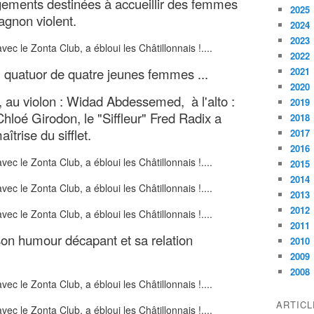
gements destinées à accueillir des femmes
2025
agnon violent.
2024
2023
2022
quatuor de quatre jeunes femmes ...
2021
2020
 , au violon : Widad Abdessemed, à l'alto :
2019
Chloé Girodon, le "Siffleur" Fred Radix a
2018
îtrise du sifflet.
2017
2016
2015
2014
2013
2012
2011
 son humour décapant et sa relation
2010
2009
2008
ARTIC