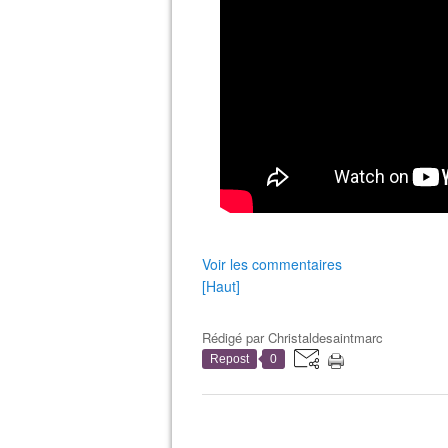
Voir les commentaires
[Haut]
Rédigé par
Christaldesaintmarc
Repost
0