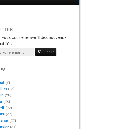
ETTER
-vous pour être averti des nouveaux
publiés.
VES
oût
(7)
illet
(28)
in
(28)
ai
(28)
ril
(22)
ars
(27)
vrier
(22)
nvier
(31)