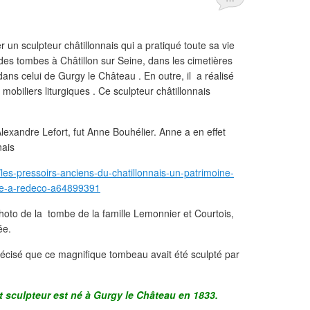
r un sculpteur châtillonnais qui a pratiqué toute sa vie
é des tombes à Châtillon sur Seine, dans les cimetières
dans celui de Gurgy le Château . En outre, il a réalisé
obiliers liturgiques . Ce sculpteur châtillonnais
exandre Lefort, fut Anne Bouhélier. Anne a en effet
nais
les-pressoirs-anciens-du-chatillonnais-un-patrimoine-
ole-a-redeco-a64899391
la photo de la tombe de la famille Lemonnier et Courtois,
ée.
écisé que ce magnifique tombeau avait été sculpté par
 et sculpteur est né à Gurgy le Château en 1833.