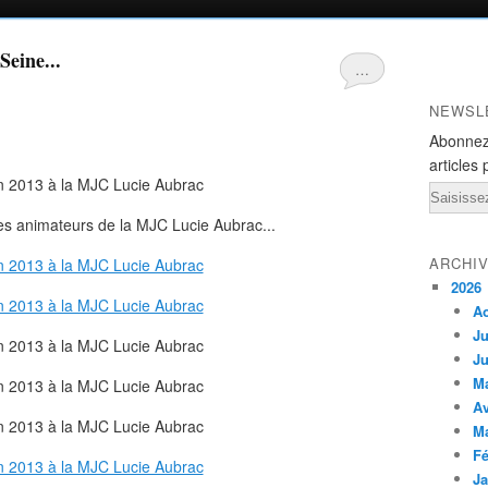
Seine...
…
NEWSL
Abonnez
articles 
Email
 les animateurs de la MJC Lucie Aubrac...
ARCHI
2026
A
Ju
Ju
M
Av
M
Fé
Ja