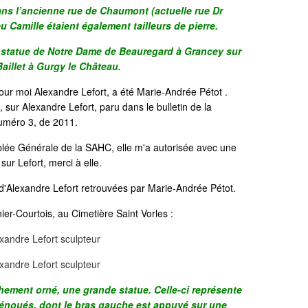
dans l’ancienne rue de Chaumont (actuelle rue Dr
u Camille étaient également tailleurs de pierre.
a statue de Notre Dame de Beauregard à Grancey sur
aillet à Gurgy le Château.
r moi Alexandre Lefort, a été Marie-Andrée Pétot .
ré, sur Alexandre Lefort, paru dans le bulletin de la
numéro 3, de 2011.
blée Générale de la SAHC, elle m'a autorisée avec une
sur Lefort, merci à elle.
'Alexandre Lefort retrouvées par Marie-Andrée Pétot.
ier-Courtois, au Cimetière Saint Vorles :
hement orné, une grande statue. Celle-ci représente
dénoués, dont le bras gauche est appuyé sur une