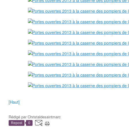
[Haut]
Rédigé par
Christaldesaintmarc
Repost
0