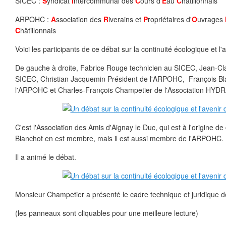
SICEC :
S
yndicat
I
ntercommunal des
C
ours d'
E
au
C
hâtillonnais
ARPOHC :
A
ssociation des
R
iverains et
P
ropriétaires d'
O
uvrages
C
hâtillonnais
Voici les participants de ce débat sur la continuité écologique et l'a
De gauche à droite, Fabrice Rouge technicien au SICEC, Jean-Cl
SICEC, Christian Jacquemin Président de l'ARPOHC, François Bla
l'ARPOHC et Charles-François Champetier de l'Association HYD
C'est l'Association des Amis d'Aignay le Duc, qui est à l'origine de
Blanchot en est membre, mais il est aussi membre de l'ARPOHC.
Il a animé le débat.
Monsieur Champetier a présenté le cadre technique et juridique de
(les panneaux sont cliquables pour une meilleure lecture)