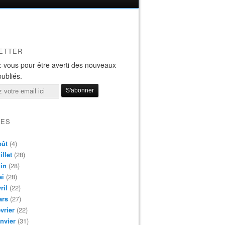
ETTER
-vous pour être averti des nouveaux
publiés.
VES
oût
(4)
illet
(28)
in
(28)
ai
(28)
ril
(22)
ars
(27)
vrier
(22)
nvier
(31)