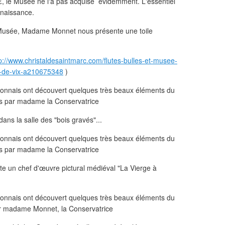
00€, le Musée ne l'a pas acquise évidemment. L'essentiel
nnaissance.
 Musée, Madame Monnet nous présente une toile
p://www.christaldesaintmarc.com/flutes-bulles-et-musee-
r-de-vix-a210675348
)
ans la salle des "bois gravés"...
 un chef d'œuvre pictural médiéval "La Vierge à