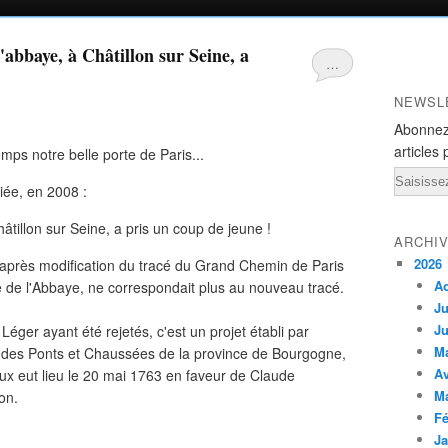
l'abbaye, à Châtillon sur Seine, a
…
NEWSL
Abonnez
articles 
emps notre belle porte de Paris...
Email
hiée, en 2008 :
ARCHI
2026
65 après modification du tracé du Grand Chemin de Paris
A
rte de l'Abbaye, ne correspondait plus au nouveau tracé.
Ju
Ju
 Léger ayant été rejetés, c'est un projet établi par
M
r des Ponts et Chaussées de la province de Bourgogne,
Av
aux eut lieu le 20 mai 1763 en faveur de Claude
M
on.
Fé
Ja