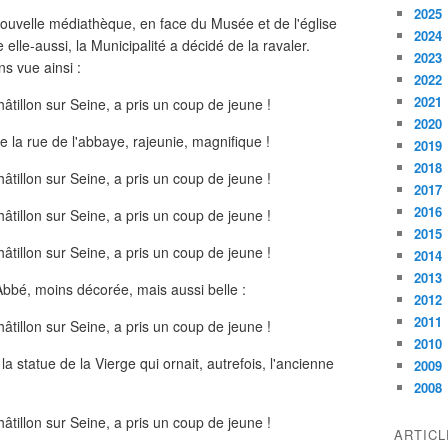
2025
nouvelle médiathèque, en face du Musée et de l'église
2024
elle-aussi, la Municipalité a décidé de la ravaler.
2023
s vue ainsi :
2022
2021
2020
de la rue de l'abbaye, rajeunie, magnifique !
2019
2018
2017
2016
2015
2014
2013
'Abbé, moins décorée, mais aussi belle :
2012
2011
2010
la statue de la Vierge qui ornait, autrefois, l'ancienne
2009
2008
ARTIC