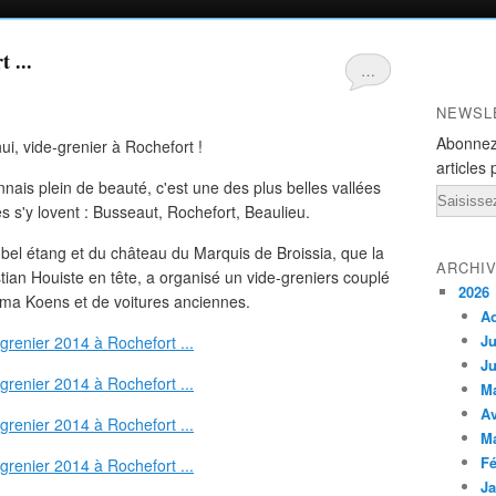
 ...
…
NEWSL
Abonnez
articles 
nnais plein de beauté, c'est une des plus belles vallées
Email
es s'y lovent : Busseaut, Rochefort, Beaulieu.
bel étang et du château du Marquis de Broissia, que la
ARCHI
stian Houiste en tête, a organisé un vide-greniers couplé
2026
ma Koens et de voitures anciennes.
A
Ju
Ju
M
Av
M
Fé
Ja