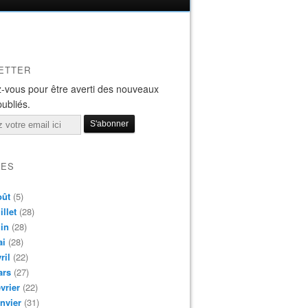
ETTER
-vous pour être averti des nouveaux
publiés.
VES
oût
(5)
illet
(28)
in
(28)
ai
(28)
ril
(22)
ars
(27)
vrier
(22)
nvier
(31)