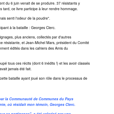
 du 6 juin venait de se produire. 37 résistants y
lus tard, ce livre participe à leur rendre hommage.
amais senti l'odeur de la poudre".
cipant à la bataille : Georges Clerc.
ignages, plus anciens, collectés par d'autres
ice résistante, et Jean-Michel Mars, président du Comité
ment édités dans les cahiers des Amis du
upé tous ces récits (dont 6 inédits !) et les avoir classés
vait jamais été fait.
cette bataille ayant joué son rôle dans le processus de
cé par la Communauté de Communes du Pays
nte, où résidait mon témoin, Georges Clerc.
our sa pertinence", a été valorisé par une