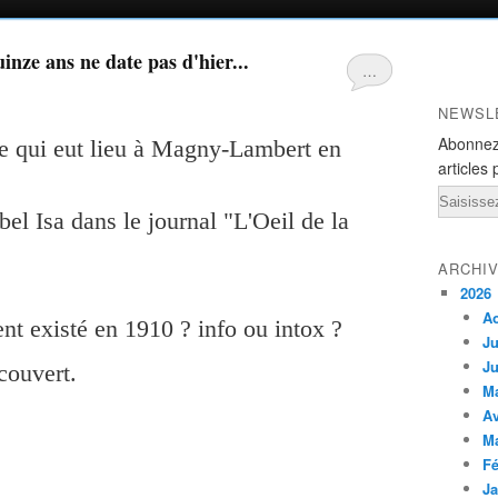
inze ans ne date pas d'hier...
…
NEWSL
Abonnez
ue qui eut lieu à Magny-Lambert en
articles 
Email
l Isa dans le journal "L'Oeil de la
ARCHI
2026
A
nt existé en 1910 ? info ou intox ?
Ju
Ju
couvert.
M
Av
M
Fé
Ja