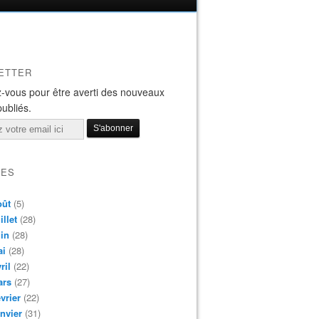
ETTER
-vous pour être averti des nouveaux
publiés.
VES
oût
(5)
illet
(28)
in
(28)
ai
(28)
ril
(22)
ars
(27)
vrier
(22)
nvier
(31)