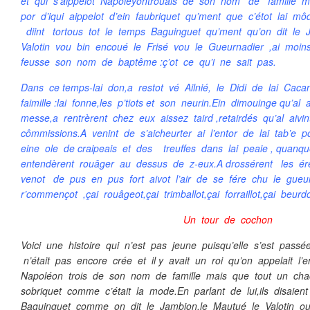
et qui s’aippelot Napoleyontrouais de son nom de famille 
por d’iqui aippelot d’ein faubriquet qu’ment que c’étot lai m
diint tortous tot le temps Baguinguet qu’ment qu’on dit le
Valotin vou bin encoué le Frisé vou le Gueurnadier ,ai moi
feusse son nom de baptême :ç’ot ce qu’i ne sait pas.
Dans ce temps-lai don,a restot vé Ailnié, le Didi de lai Caca
faimille :lai fonne,les p’tiots et son neurin.Ein dimouinge qu’al 
messe,a rentrèrent chez eux aissez taird ,retairdés qu’al aiv
cômmissions.A venint de s’aicheurter ai l’entor de lai tab’e
eine ole de craipeais et des treuffes dans lai peaie , quanq
entendèrent rouâger au dessus de z-eux.A drossérent les érei
venot de pus en pus fort aivot l’air de se fére chu le gueurn
r’commençot ,çai rouâgeot,çai trimballot,çai forraillot,çai beurdoû
Un tour de cochon
Voici une histoire qui n’est pas jeune puisqu’elle s’est pass
n’était pas encore crée et il y avait un roi qu’on appelait l’
Napoléon trois de son nom de famille mais que tout un chac
sobriquet comme c’était la mode.En parlant de lui,ils disaien
Baguinguet comme on dit le Jambion,le Mautué le Valotin ou