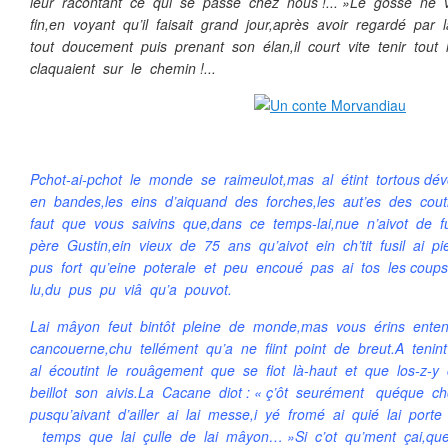
leur racontant ce qui se passe chez nous !... »Le gosse ne vo
fin,en voyant qu’il faisait grand jour,après avoir regardé par l
tout doucement puis prenant son élan,il court vite tenir tout
claquaient sur le chemin !...
Pchot-ai-pchot le monde se raimeulot,mas al étint tortous dé
en bandes,les eins d’aiquand des forches,les aut’es des cout
faut que vous saivins que,dans ce temps-lai,nue n’aivot de fu
père Gustin,ein vieux de 75 ans qu’aivot ein ch’tit fusil ai 
pus fort qu’eine poterale et peu encoué pas ai tos les coups
lu,du pus pu viâ qu’a pouvot.
Lai mâyon feut bintôt pleine de monde,mas vous érins enten
cancouerne,chu tellément qu’a ne fiint point de breut.A teni
al écoutint le rouâgement que se fiot là-haut et que los-z-y
beillot son aivis.La Cacane diot : « ç’ôt seurément quéque 
pusqu’aivant d’ailler ai lai messe,i yé fromé ai quié lai po
temps que lai çulle de lai mâyon… »Si c’ot qu’ment çai,que