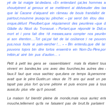
yé de lai maigie lai-dedans. »En entendant çai,les hommes 
chouéyèrent ai genoux et se mettèrent ai dédveuder des ta
que lai Cacane d’aiquand ein râmeau de bouis frandallot de 
pairtout,mouinme jeusqu’au plincher. « çai serot bin étou des 
onque,défunt Pheulbert,que réquiamerot des peurières »que d
Glâdie du Nicot du Tronsoué. « Portant,que répondé le Didi,v
mort et i yons fait dire 18 messes,sans compter nos peurière
ai son étention….Tot çai,çai fait de lai coûtance :i ne pouv
pus,nous foute ai pain-sercher !.... » « Bin entendu,que dié l
pouvons tojors bin dire tortos ensemb’e ein Nom-Du-Père,por
trébin,al airé bin pus d’aution… »
Petit à petit les gens se rassemblaient mais ils étaient to
vinrent en bandes,les uns avec des fourches,les autres des 
faux.Il faut que vous sachiez que,dans ce temps là,personne n’
avait que le père Gustin,un vieux de 75 ans qui avait un pet
tapait pas plus fort qu’une pétoire et puis encore pas à tous l
aussi,du plus vite qu’il pouvait.
La maison fut bientôt pleine de monde,mais vous auriez en
mouche,tellement qu’ils ne faisaient pas de bruit.Ils parlaient