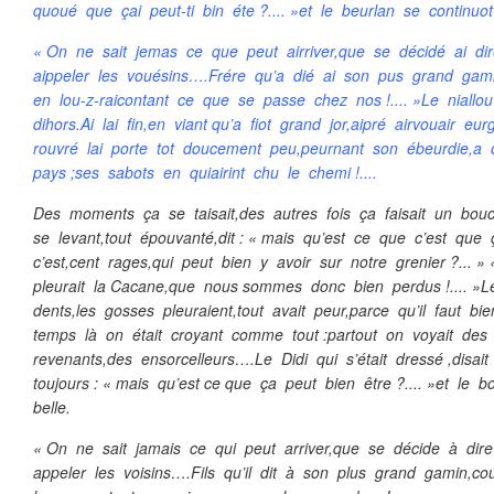
quoué que çai peut-ti bin éte ?.... »et le beurlan se continuo
« On ne sait jemas ce que peut airriver,que se décidé ai dir
aippeler les vouésins….Frére qu’a dié ai son pus grand gam
en lou-z-raicontant ce que se passe chez nos !.... »Le niallo
dihors.Ai lai fin,en viant qu’a fiot grand jor,aipré airvouair eu
rouvré lai porte tot doucement peu,peurnant son ébeurdie,a 
pays ;ses sabots en quiairint chu le chemi !....
Des moments ça se taisait,des autres fois ça faisait un bou
se levant,tout épouvanté,dit : « mais qu’est ce que c’est qu
c’est,cent rages,qui peut bien y avoir sur notre grenier ?...
pleurait la Cacane,que nous sommes donc bien perdus !.... »
dents,les gosses pleuraient,tout avait peur,parce qu’il faut 
temps là on était croyant comme tout :partout on voyait des 
revenants,des ensorcelleurs….Le Didi qui s’était dressé ,disait
toujours : « mais qu’est ce que ça peut bien être ?.... »et le 
belle.
« On ne sait jamais ce qui peut arriver,que se décide à dire 
appeler les voisins….Fils qu’il dit à son plus grand gamin,co