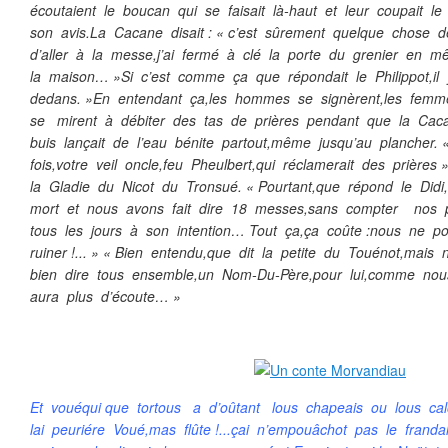
écoutaient le boucan qui se faisait là-haut et leur coupait l
son avis.La Cacane disait : « c’est sûrement quelque chose d
d’aller à la messe,j’ai fermé à clé la porte du grenier en
la maison… »Si c’est comme ça que répondait le Philippot,il
dedans. »En entendant ça,les hommes se signèrent,les fem
se mirent à débiter des tas de prières pendant que la C
buis lançait de l’eau bénite partout,même jusqu’au plancher. 
fois,votre veil oncle,feu Pheulbert,qui réclamerait des prière
la Gladie du Nicot du Tronsué. « Pourtant,que répond le Didi,v
mort et nous avons fait dire 18 messes,sans compter nos 
tous les jours à son intention… Tout ça,ça coûte :nous ne 
ruiner !... » « Bien entendu,que dit la petite du Touénot,mai
bien dire tous ensemble,un Nom-Du-Père,pour lui,comme no
aura plus d’écoute… »
Et vouéqui que tortous a d’oûtant lous chapeais ou lous cal
lai peuriére Voué,mas flûte !...çai n’empouâchot pas le frand