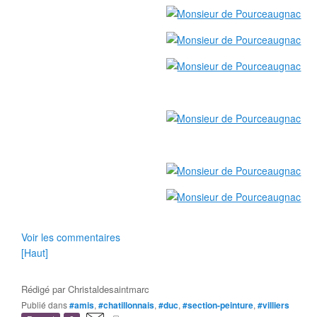
Voir les commentaires
[Haut]
Rédigé par
Christaldesaintmarc
Publié dans
#amis
,
#chatillonnais
,
#duc
,
#section-peinture
,
#villiers