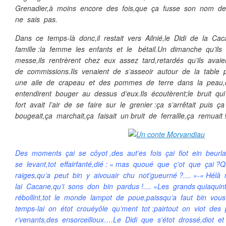
Grenadier,à moins encore des fois,que ça fusse son nom de
ne sais pas.
Dans ce temps-là donc,il restait vers Ailnié,le Didi de la Ca
famille :la femme les enfants et le bétail.Un dimanche qu’ils 
messe,ils rentrèrent chez eux assez tard,retardés qu’ils avaie
de commissions.Ils venaient de s’asseoir autour de la table
une aile de crapeau et des pommes de terre dans la peau,q
entendirent bouger au dessus d’eux.Ils écoutèrent;le bruit q
fort avait l’air de se faire sur le grenier :ça s’arrêtait puis
bougeait,ça marchait,ça faisait un bruit de ferraille,ça remuait !
Des moments çai se côyot ,des aut’es fois çai fiot ein beur
se levant,tot effairfanté,dié : « mas quoué que ç’ot que çai ?
raiges,qu’a peut bin y aivouair chu not’gueurné ?.... »-« Hél
lai Cacane,qu’i sons don bin pardus !.... »Les grands quiaquin
rébollint,tot le monde lampot de poue,paissqu’a faut bin v
temps-lai on étot crouéyôle qu’ment tot :pairtout on viot des
r’venants,des ensorceilloux….Le Didi que s’étot drossé,diot et 