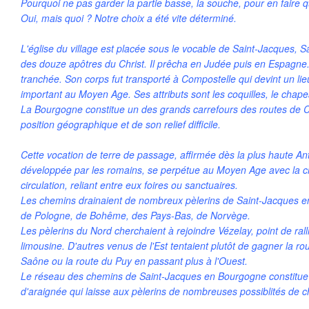
Pourquoi ne pas garder la partie basse, la souche, pour en faire q
Oui, mais quoi ? Notre choix a été vite déterminé.
L'église du village est placée sous le vocable de Saint-Jacques, S
des douze apôtres du Christ. Il prêcha en Judée puis en Espagne. Il
tranchée. Son corps fut transporté à Compostelle qui devint un lie
important au Moyen Age. Ses attributs sont les coquilles, le chape
La Bourgogne constitue un des grands carrefours des routes de 
position géographique et de son relief difficile.
Cette vocation de terre de passage, affirmée dès la plus haute Ant
développée par les romains, se perpétue au Moyen Age avec la c
circulation, reliant entre eux foires ou sanctuaires.
Les chemins drainaient de nombreux pèlerins de Saint-Jacques 
de Pologne, de Bohême, des Pays-Bas, de Norvège.
Les pèlerins du Nord cherchaient à rejoindre Vézelay, point de rall
limousine. D'autres venus de l'Est tentaient plutôt de gagner la rou
Saône ou la route du Puy en passant plus à l'Ouest.
Le réseau des chemins de Saint-Jacques en Bourgogne constitue u
d'araignée qui laisse aux pèlerins de nombreuses possiblités 