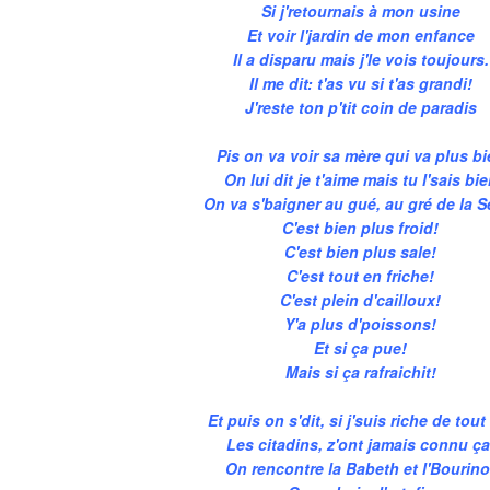
Si j'retournais à mon usine
Et voir l'jardin de mon enfance
Il a disparu mais j'le vois toujours.
Il me dit: t'as vu si t'as grandi!
J'reste ton p'tit coin de paradis
Pis on va voir sa mère qui va plus b
On lui dit je t'aime mais tu l'sais bi
On va s'baigner au gué, au gré de la S
C'est bien plus froid!
C'est bien plus sale!
C'est tout en friche!
C'est plein d'cailloux!
Y'a plus d'poissons!
Et si ça pue!
Mais si ça rafraichit!
Et puis on s'dit, si j'suis riche de tout
Les citadins, z'ont jamais connu ça
On rencontre la Babeth et l'Bourino