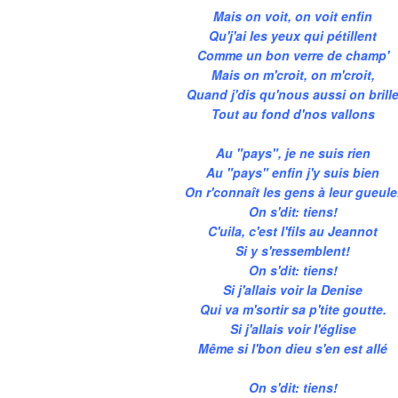
Mais on voit, on voit enfin
Qu'j'ai les yeux qui pétillent
Comme un bon verre de champ'
Mais on m'croit, on m'croit,
Quand j'dis qu'nous aussi on brill
Tout au fond d'nos vallons
Au "pays", je ne suis rien
Au "pays" enfin j'y suis bien
On r'connaît les gens à leur gueule
On s'dit: tiens!
C'uila, c'est l'fils au Jeannot
Si y s'ressemblent!
On s'dit: tiens!
Si j'allais voir la Denise
Qui va m'sortir sa p'tite goutte.
Si j'allais voir l'église
Même si l'bon dieu s'en est allé
On s'dit: tiens!