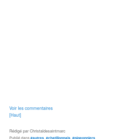
Voir les commentaires
[Haut]
Rédigé par
Christaldesaintmarc
Publié dans
#autres
,
#chatillonnais
,
#pigeonniers