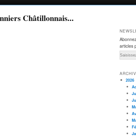
niers Châtillonnais...
NEWSL
Abonnez
articles 
Email
ARCHI
2026
A
Ju
Ju
M
Av
M
Fé
Ja