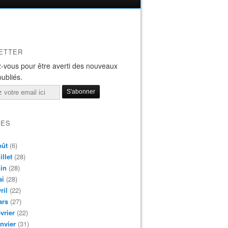
ETTER
-vous pour être averti des nouveaux
publiés.
VES
oût
(6)
illet
(28)
in
(28)
ai
(28)
ril
(22)
ars
(27)
vrier
(22)
nvier
(31)