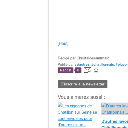
[Haut]
Rédigé par
Christaldesaintmarc
Publié dans
#autres
,
#chatillonnais
,
#pigeo
Repost
0
S'inscrire à la newsletter
Vous aimerez aussi :
D'autres lavoi
Châtillonnais.