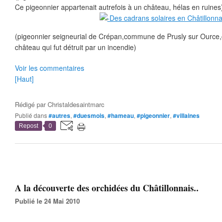
Ce pigeonnier appartenait autrefois à un château, hélas en ruines
(pigeonnier seigneurial de Crépan,commune de Prusly sur Ource,c'
château qui fut détruit par un incendie)
Voir les commentaires
[Haut]
Rédigé par
Christaldesaintmarc
Publié dans
#autres
,
#duesmois
,
#hameau
,
#pigeonnier
,
#villaines
Repost
0
A la découverte des orchidées du Châtillonnais..
Publié le 24 Mai 2010