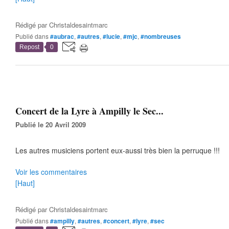
Rédigé par
Christaldesaintmarc
Publié dans
#aubrac
,
#autres
,
#lucie
,
#mjc
,
#nombreuses
Repost
0
Concert de la Lyre à Ampilly le Sec...
Publié le 20 Avril 2009
Les autres musiciens portent eux-aussi très bien la perruque !!!
Voir les commentaires
[Haut]
Rédigé par
Christaldesaintmarc
Publié dans
#ampilly
,
#autres
,
#concert
,
#lyre
,
#sec