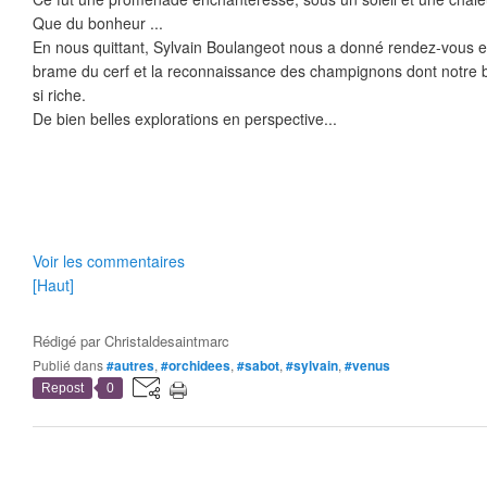
Que du bonheur ...
En nous quittant, Sylvain Boulangeot nous a donné rendez-vous 
brame du cerf et la reconnaissance des champignons dont notre be
si riche.
De bien belles explorations en perspective...
Voir les commentaires
[Haut]
Rédigé par
Christaldesaintmarc
Publié dans
#autres
,
#orchidees
,
#sabot
,
#sylvain
,
#venus
Repost
0