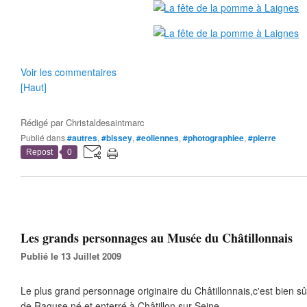
Voir les commentaires
[Haut]
Rédigé par
Christaldesaintmarc
Publié dans
#autres
,
#bissey
,
#eoliennes
,
#photographiee
,
#pierre
Repost
0
Les grands personnages au Musée du Châtillonnais
Publié le 13 Juillet 2009
Le plus grand personnage originaire du Châtillonnais,c'est bien 
de Raguse,né et enterré à Châtillon sur Seine...