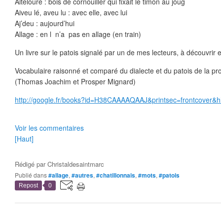
Aiteloure : bois de cornouiller qui fixait le timon au joug
Aiveu lé, aveu lu : avec elle, avec lui
Aj’deu : aujourd’hui
Allage : en l n’a pas en allage (en train)
Un livre sur le patois signalé par un de mes lecteurs, à découvrir en
Vocabulaire raisonné et comparé du dialecte et du patois de la p
(Thomas Joachim et Prosper Mignard)
http://google.fr/books?id=H38CAAAAQAAJ&printsec=frontcover&h
Voir les commentaires
[Haut]
Rédigé par
Christaldesaintmarc
Publié dans
#allage
,
#autres
,
#chatillonnais
,
#mots
,
#patois
Repost
0