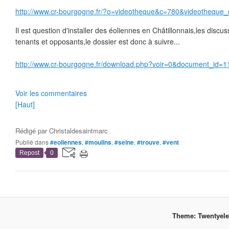
http://www.cr-bourgogne.fr/?o=videotheque&c=780&videotheque
Il est question d'installer des éoliennes en Châtillonnais,les disc
tenants et opposants,le dossier est donc à suivre...
http://www.cr-bourgogne.fr/download.php?voir=0&document_id=1
Voir les commentaires
[Haut]
Rédigé par
Christaldesaintmarc
Publié dans
#eoliennes
,
#moulins
,
#seine
,
#trouve
,
#vent
Repost
0
Theme: Twentyel