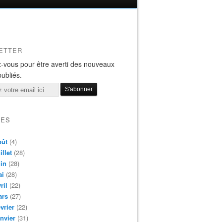
ETTER
-vous pour être averti des nouveaux
publiés.
VES
oût
(4)
illet
(28)
in
(28)
ai
(28)
ril
(22)
ars
(27)
vrier
(22)
nvier
(31)