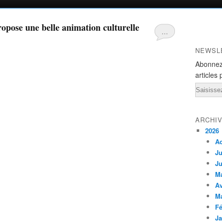
opose une belle animation culturelle
…
NEWSL
Abonnez
articles 
Email
ARCHI
2026
A
Ju
Ju
M
Av
M
Fé
Ja