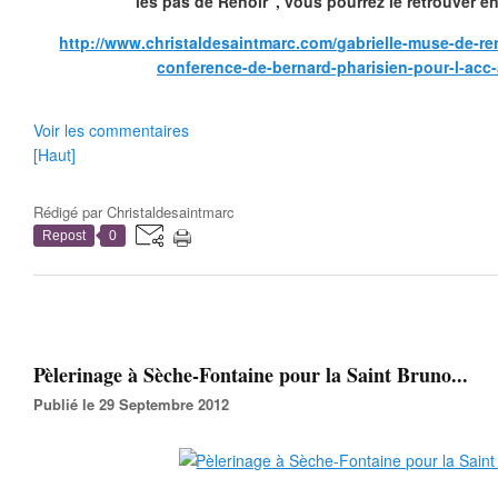
les pas de Renoir", vous pourrez le retrouver en 
http://www.christaldesaintmarc.com/gabrielle-muse-de-r
conference-de-bernard-pharisien-pour-l-acc
Voir les commentaires
[Haut]
Rédigé par
Christaldesaintmarc
Repost
0
Pèlerinage à Sèche-Fontaine pour la Saint Bruno...
Publié le 29 Septembre 2012