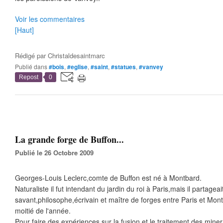
Voir les commentaires
[Haut]
Rédigé par
Christaldesaintmarc
Publié dans
#bois
,
#eglise
,
#saint
,
#statues
,
#vanvey
Repost
0
La grande forge de Buffon...
Publié le 26 Octobre 2009
Georges-Louis Leclerc,comte de Buffon est né à Montbard.
Naturaliste il fut intendant du jardin du roi à Paris,mais il partageai
savant,philosophe,écrivain et maître de forges entre Paris et Montb
moitié de l'année.
Pour faire des expériences sur la fusion et le traitement des minera