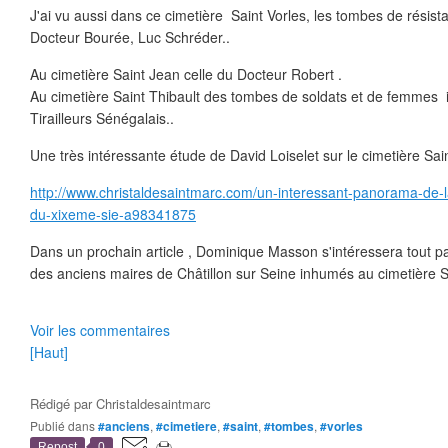
J'ai vu aussi dans ce cimetière Saint Vorles, les tombes de résistan
Docteur Bourée, Luc Schréder..
Au cimetière Saint Jean celle du Docteur Robert .
Au cimetière Saint Thibault des tombes de soldats et de femmes 
Tirailleurs Sénégalais..
Une très intéressante étude de David Loiselet sur le cimetière Saint
http://www.christaldesaintmarc.com/un-interessant-panorama-de-la
du-xixeme-sie-a98341875
Dans un prochain article , Dominique Masson s'intéressera tout p
des anciens maires de Châtillon sur Seine inhumés au cimetière S
Voir les commentaires
[Haut]
Rédigé par
Christaldesaintmarc
Publié dans
#anciens
,
#cimetiere
,
#saint
,
#tombes
,
#vorles
Repost
0