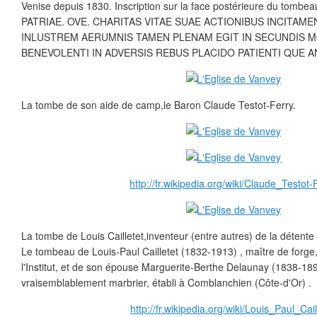
Venise depuis 1830. Inscription sur la face postérieure du tom
PATRIAE. OVE. CHARITAS VITAE SUAE ACTIONIBUS INCITAM
INLUSTREM AERUMNIS TAMEN PLENAM EGIT IN SECUNDIS 
BENEVOLENTI IN ADVERSIS REBUS PLACIDO PATIENTI QUE AN
La tombe de son aide de camp,le Baron Claude Testot-Ferry.
http://fr.wikipedia.org/wiki/Claude_Testot-
La tombe de Louis Cailletet,inventeur (entre autres) de la détente
Le tombeau de Louis-Paul Cailletet (1832-1913) , maître de forg
l'Institut, et de son épouse Marguerite-Berthe Delaunay (1838-189
vraisemblablement marbrier, établi à Comblanchien (Côte-d'Or) .
http://fr.wikipedia.org/wiki/Louis_Paul_Cail