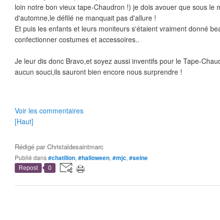
loin notre bon vieux tape-Chaudron !) je dois avouer que sous le m
d'automne,le défilé ne manquait pas d'allure !
Et puis les enfants et leurs moniteurs s'étaient vraiment donné b
confectionner costumes et accessoires..
Je leur dis donc Bravo,et soyez aussi inventifs pour le Tape-Chau
aucun souci,ils sauront bien encore nous surprendre !
Voir les commentaires
[Haut]
Rédigé par
Christaldesaintmarc
Publié dans
#chatillon
,
#halloween
,
#mjc
,
#seine
Repost
0