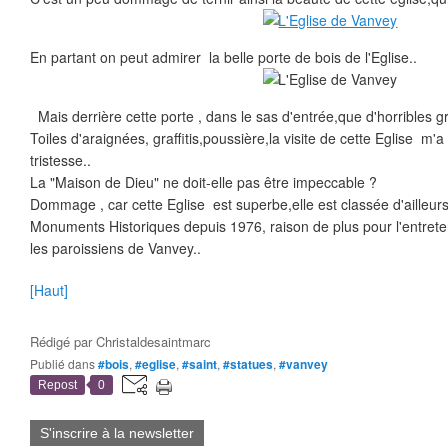
En partant on peut admirer la belle porte de bois de l'Eglise..
Mais derrière cette porte , dans le sas d'entrée,que d'horribles graf
Toiles d'araignées, graffitis,poussière,la visite de cette Eglise m'
tristesse..
La "Maison de Dieu" ne doit-elle pas être impeccable ?
Dommage , car cette Eglise est superbe,elle est classée d'ailleurs 
Monuments Historiques depuis 1976, raison de plus pour l'entret
les paroissiens de Vanvey..
[Haut]
Rédigé par
Christaldesaintmarc
Publié dans
#bois
,
#eglise
,
#saint
,
#statues
,
#vanvey
Repost
0
S'inscrire à la newsletter