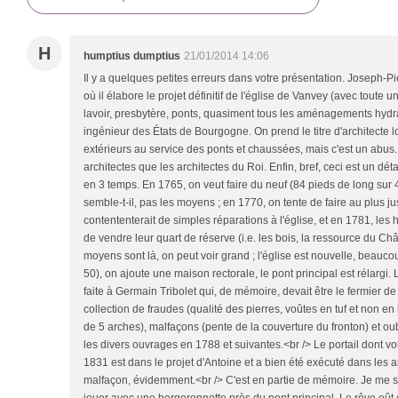
H
humptius dumptius
21/01/2014 14:06
Il y a quelques petites erreurs dans votre présentation. Joseph-P
où il élabore le projet définitif de l'église de Vanvey (avec toute 
lavoir, presbytère, ponts, quasiment tous les aménagements hydra
ingénieur des États de Bourgogne. On prend le titre d'architecte lo
extérieurs au service des ponts et chaussées, mais c'est un abus
architectes que les architectes du Roi. Enfin, bref, ceci est un déta
en 3 temps. En 1765, on veut faire du neuf (84 pieds de long sur 4
semble-t-il, pas les moyens ; en 1770, on tente de faire au plus j
contententerait de simples réparations à l'église, et en 1781, les h
de vendre leur quart de réserve (i.e. les bois, la ressource du Châ
moyens sont là, on peut voir grand ; l'église est nouvelle, beauco
50), on ajoute une maison rectorale, le pont principal est rélargi. 
faite à Germain Tribolet qui, de mémoire, devait être le fermier d
collection de fraudes (qualité des pierres, voûtes en tuf et non en
de 5 arches), malfaçons (pente de la couverture du fronton) et ou
les divers ouvrages en 1788 et suivantes.<br /> Le portail dont vous
1831 est dans le projet d'Antoine et a bien été exécuté dans les
malfaçon, évidemment.<br /> C'est en partie de mémoire. Je me s