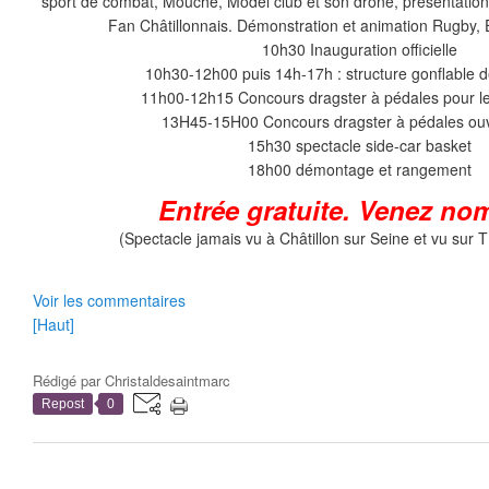
sport de combat, Mouche, Model club et son drone, présentation 
Fan Châtillonnais. Démonstration et animation Rugb
10h30 Inauguration officielle
10h30-12h00 puis 14h-17h : structure gonflable d
11h00-12h15 Concours dragster à pédales pour l
13H45-15H00 Concours dragster à pédales ouv
15h30 spectacle side-car basket
18h00 démontage et rangement
Entrée gratuite. Venez no
(Spectacle jamais vu à Châtillon sur Seine et vu sur 
Voir les commentaires
[Haut]
Rédigé par
Christaldesaintmarc
Repost
0