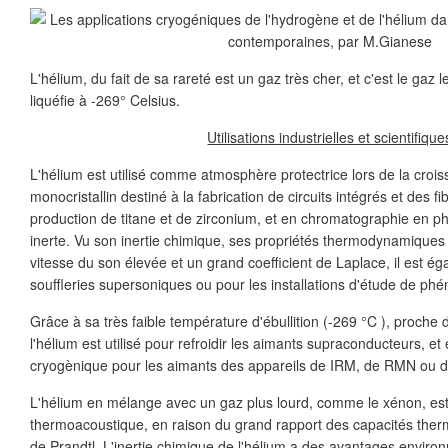
L'hélium, du fait de sa rareté est un gaz très cher, et c'est le gaz le p
liquéfie à -269° Celsius.
Utilisations industrielles et scientifique
L'hélium est utilisé comme atmosphère protectrice lors de la crois
monocristallin destiné à la fabrication de circuits intégrés et des fi
production de titane et de zirconium, et en chromatographie en ph
inerte. Vu son inertie chimique, ses propriétés thermodynamiques e
vitesse du son élevée et un grand coefficient de Laplace, il est ég
souffleries supersoniques ou pour les installations d'étude de phé
Grâce à sa très faible température d'ébullition (-269 °C ), proche
l'hélium est utilisé pour refroidir les aimants supraconducteurs, et 
cryogènique pour les aimants des appareils de IRM, de RMN ou 
L'hélium en mélange avec un gaz plus lourd, comme le xénon, est u
thermoacoustique, en raison du grand rapport des capacités ther
de Prandtl. L'inertie chimique de l'hélium a des avantages envir