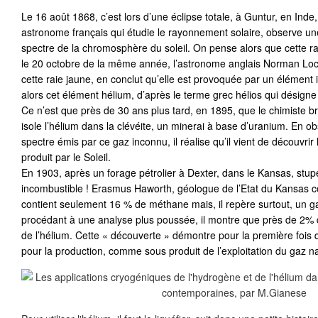
Le 16 août 1868, c’est lors d’une éclipse totale, à Guntur, en Ind
astronome français qui étudie le rayonnement solaire, observe une 
spectre de la chromosphère du soleil. On pense alors que cette ra
le 20 octobre de la même année, l’astronome anglais Norman Lo
cette raie jaune, en conclut qu’elle est provoquée par un élément
alors cet élément hélium, d’après le terme grec hélios qui désigne l
Ce n’est que près de 30 ans plus tard, en 1895, que le chimiste 
isole l’hélium dans la clévéite, un minerai à base d’uranium. En o
spectre émis par ce gaz inconnu, il réalise qu’il vient de découvr
produit par le Soleil.
En 1903, après un forage pétrolier à Dexter, dans le Kansas, stup
incombustible ! Erasmus Haworth, géologue de l’Etat du Kansas c
contient seulement 16 % de méthane mais, il repère surtout, un ga
procédant à une analyse plus poussée, il montre que près de 2% d
de l’hélium. Cette « découverte » démontre pour la première fois q
pour la production, comme sous produit de l’exploitation du gaz na