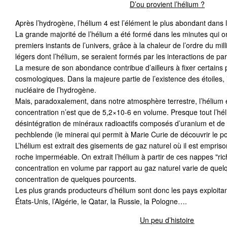
D’ou provient l’hélium ?
Après l’hydrogène, l’hélium 4 est l’élément le plus abondant dans l
La grande majorité de l’hélium a été formé dans les minutes qui on
premiers instants de l’univers, grâce à la chaleur de l’ordre du mi
légers dont l’hélium, se seraient formés par les interactions de pa
La mesure de son abondance contribue d’ailleurs à fixer certain
cosmologiques. Dans la majeure partie de l’existence des étoiles, i
nucléaire de l’hydrogène.
Mais, paradoxalement, dans notre atmosphère terrestre, l’hélium e
concentration n’est que de 5,2×10-6 en volume. Presque tout l’hél
désintégration de minéraux radioactifs composés d’uranium et de
pechblende (le minerai qui permit à Marie Curie de découvrir le po
L’hélium est extrait des gisements de gaz naturel où il est empri
roche imperméable. On extrait l’hélium à partir de ces nappes "ri
concentration en volume par rapport au gaz naturel varie de quelq
concentration de quelques pourcents.
Les plus grands producteurs d’hélium sont donc les pays exploita
États-Unis, l’Algérie, le Qatar, la Russie, la Pologne….
Un peu d’histoire