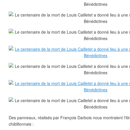
Des panneaux, réalisés par François Darbois nous montraient l'iti
châtillonnais :