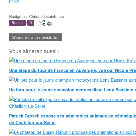
[Haut]
Rédigé par
Christaldesaintmarc
Repost
0
S'inscrire à la newsletter
Vous aimerez aussi :
Une étape du tour de France en Auvergne, vue par Nicole Pr
Un loto pour le jeune champion motocycliste Leny Bassinet au
Patrick Groseil expose ses admirables animaux en céramique, à
de Châtillon-sur-Seine