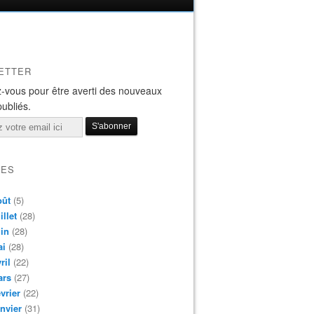
ETTER
-vous pour être averti des nouveaux
publiés.
VES
oût
(5)
illet
(28)
in
(28)
ai
(28)
ril
(22)
ars
(27)
vrier
(22)
nvier
(31)