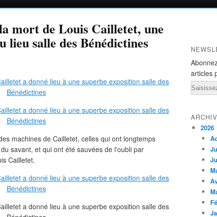
la mort de Louis Cailletet, une
u lieu salle des Bénédictines
NEWSL
Abonnez
articles 
Email
ARCHI
2026
des machines de Cailletet, celles qui ont longtemps
A
du savant, et qui ont été sauvées de l'oubli par
Ju
s Cailletet.
Ju
M
Av
M
Fé
Ja