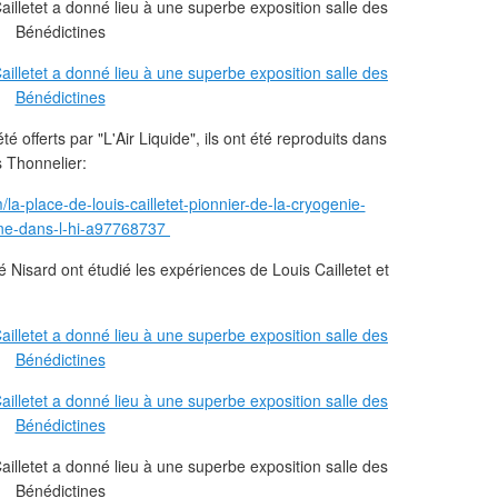
offerts par "L'Air Liquide", ils ont été reproduits dans
s Thonnelier:
la-place-de-louis-cailletet-pionnier-de-la-cryogenie-
e-dans-l-hi-a97768737
Nisard ont étudié les expériences de Louis Cailletet et