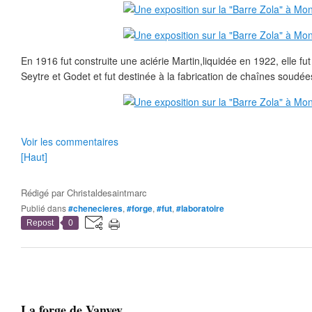
En 1916 fut construite une aciérie Martin,liquidée en 1922, elle fu
Seytre et Godet et fut destinée à la fabrication de chaînes soudée
Voir les commentaires
[Haut]
Rédigé par
Christaldesaintmarc
Publié dans
#chenecieres
,
#forge
,
#fut
,
#laboratoire
Repost
0
La forge de Vanvey...