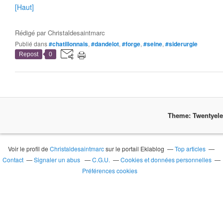
[Haut]
Rédigé par
Christaldesaintmarc
Publié dans
#chatillonnais
,
#dandelot
,
#forge
,
#seine
,
#siderurgie
Repost
0
Theme: Twentyel
Voir le profil de
Christaldesaintmarc
sur le portail Eklablog
Top articles
Contact
Signaler un abus
C.G.U.
Cookies et données personnelles
Préférences cookies