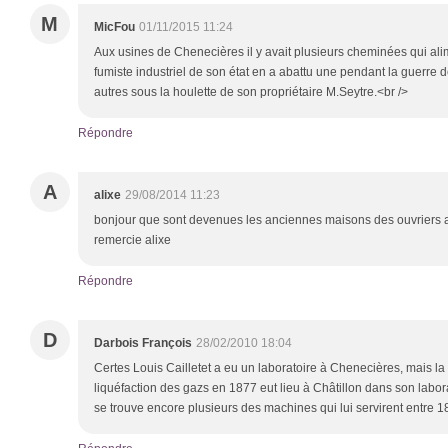
M
MicFou
01/11/2015 11:24
Aux usines de Chenecières il y avait plusieurs cheminées qui ali
fumiste industriel de son état en a abattu une pendant la guerre 
autres sous la houlette de son propriétaire M.Seytre.<br />
Répondre
A
alixe
29/08/2014 11:23
bonjour que sont devenues les anciennes maisons des ouvriers a
remercie alixe
Répondre
D
Darbois François
28/02/2010 18:04
Certes Louis Cailletet a eu un laboratoire à Chenecières, mais l
liquéfaction des gazs en 1877 eut lieu à Châtillon dans son labor
se trouve encore plusieurs des machines qui lui servirent entre 