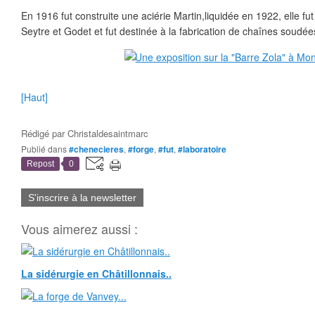
En 1916 fut construite une aciérie Martin,liquidée en 1922, elle fu
Seytre et Godet et fut destinée à la fabrication de chaînes soudée
[Haut]
Rédigé par
Christaldesaintmarc
Publié dans
#chenecieres
,
#forge
,
#fut
,
#laboratoire
Repost
0
S'inscrire à la newsletter
Vous aimerez aussi :
La sidérurgie en Châtillonnais..