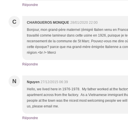
Répondre
C
CHARGUEROS MONIQUE
28/01/2020 22:00
Bonjour, mon grand-père maternel (émigré Italien venu en France 
travaillé comme lamineur dans cette usine en 1926, puisque je le t
recensement de la commune de St Marc. Pouvez-vous me dire où 
cette époque? parce que ma grand-mère émigrée Italienne a co
région.<br /> Merci
Répondre
N
Nguyen
27/12/2015 06:39
Hello, we lived here in 1976-1978. My father worked at the factory
apartment across from the factory. As a Vietnamese immigrant that 
people at the town was the nicest most welcoming people we will
us, please email me.
Répondre