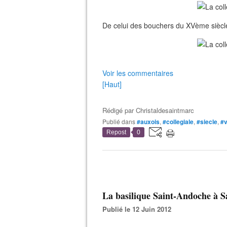
De celui des bouchers du XVème siècle,
Voir les commentaires
[Haut]
Rédigé par
Christaldesaintmarc
Publié dans
#auxois
,
#collegiale
,
#siecle
,
#v
Repost
0
La basilique Saint-Andoche à S
Publié le 12 Juin 2012