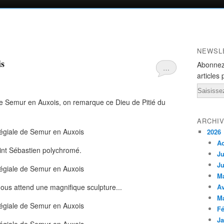
NEWSL
is
Abonnez
…
articles 
Email
 de Semur en Auxois, on remarque ce Dieu de Pitié du
ARCHI
2026
A
int Sébastien polychromé.
Ju
Ju
M
ous attend une magnifique sculpture...
Av
M
Fé
Ja