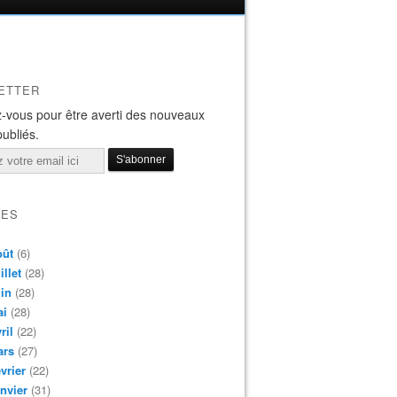
ETTER
-vous pour être averti des nouveaux
publiés.
VES
oût
(6)
illet
(28)
in
(28)
ai
(28)
ril
(22)
ars
(27)
vrier
(22)
nvier
(31)