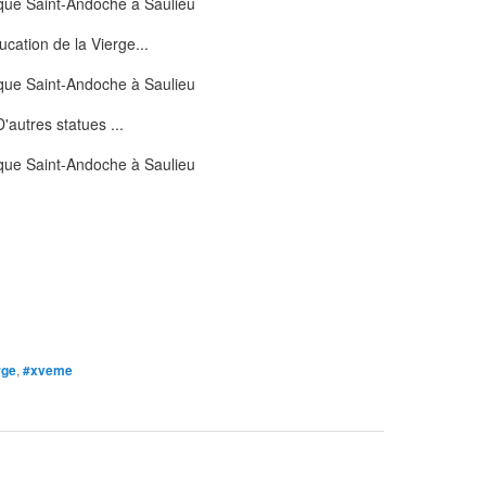
ucation de la Vierge...
D'autres statues ...
rge
,
#xveme