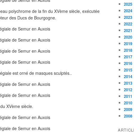
2025
2024
beau polychrome de la fin du XVème siècle, exécutée
2023
culpteur des Ducs de Bourgogne.
2022
2021
2020
2019
2018
2017
2016
2015
llégiale est orné de masques sculptés..
2014
2013
2012
2011
2010
n du XVème siècle.
2009
2008
ARTIC