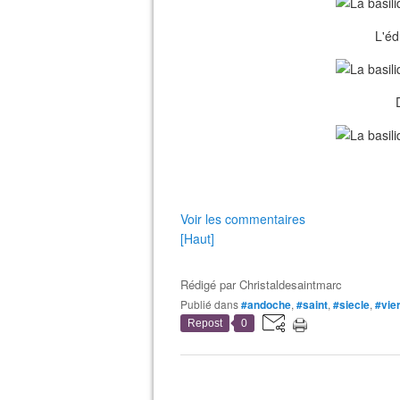
L'éd
Voir les commentaires
[Haut]
Rédigé par
Christaldesaintmarc
Publié dans
#andoche
,
#saint
,
#siecle
,
#vie
Repost
0