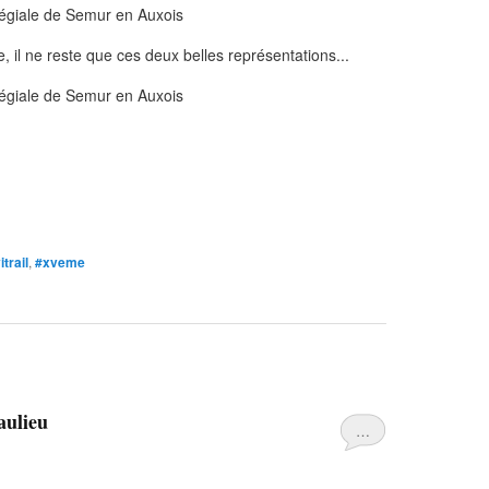
 il ne reste que ces deux belles représentations...
itrail
,
#xveme
aulieu
…