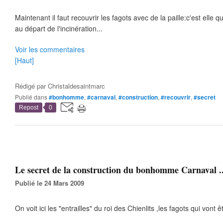
Maintenant il faut recouvrir les fagots avec de la paille:c'est elle 
au départ de l'incinération...
Voir les commentaires
[Haut]
Rédigé par
Christaldesaintmarc
Publié dans
#bonhomme
,
#carnaval
,
#construction
,
#recouvrir
,
#secret
Repost
0
Le secret de la construction du bonhomme Carnaval .
Publié le 24 Mars 2009
On voit ici les "entrailles" du roi des Chienlits ,les fagots qui vont ê