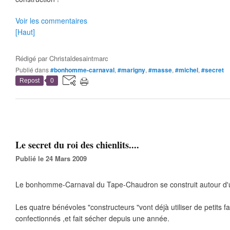
Voir les commentaires
[Haut]
Rédigé par
Christaldesaintmarc
Publié dans
#bonhomme-carnaval
,
#marigny
,
#masse
,
#michel
,
#secret
Repost
0
Le secret du roi des chienlits....
Publié le 24 Mars 2009
Le bonhomme-Carnaval du Tape-Chaudron se construit autour d'un
Les quatre bénévoles "constructeurs "vont déjà utiliser de petits 
confectionnés ,et fait sécher depuis une année.