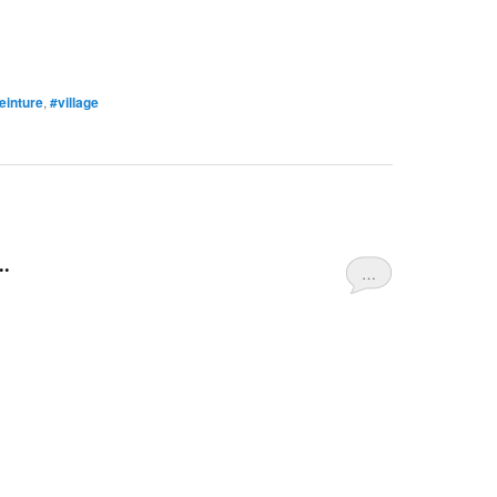
einture
,
#village
..
…