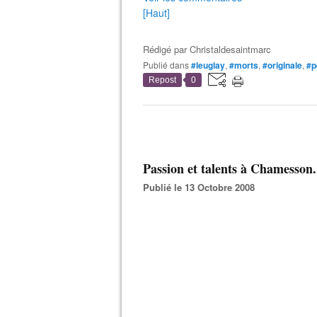
[Haut]
Rédigé par
Christaldesaintmarc
Publié dans
#leuglay
,
#morts
,
#originale
,
#p
Repost
0
Passion et talents à Chamesson.
Publié le 13 Octobre 2008