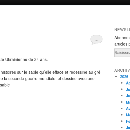
NEWSL
Abonnez
…
articles 
Email
ste Ukrainienne de 24 ans.
ARCHI
 histoires sur le sable qu’elle efface et redessine au gré
2026
e de la seconde guerre mondiale, et dessine avec une
A
nsable
Ju
Ju
M
Av
M
Fé
Ja