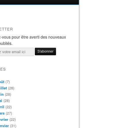
ETTER
-vous pour être averti des nouveaux
publiés.
VES
oût
(7)
illet
(28)
in
(28)
ai
(28)
ril
(22)
ars
(27)
vrier
(22)
nvier
(31)