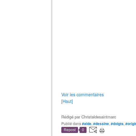
Voir les commentaires
[Haut]
Rédigé par
Christaldesaintmarc
Publié dans
#aide
,
#dessine
,
#doigts
,
#origi
Repost
0