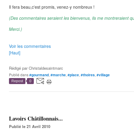
Il fera beau,c'est promis, venez-y nombreux !
(Des commentaires seraient les bienvenus, ils me montreraient qu
Merci.)
Voir les commentaires
[Haut]
Rédigé par
Christaldesaintmarc
Publié dans
#gourmand
,
#marche
,
#place
,
#thoires
,
#village
Repost
0
Lavoirs Châtillonnais...
Publié le 21 Avril 2010