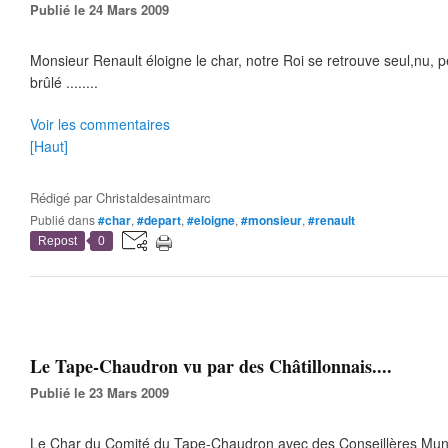
Publié le 24 Mars 2009
Monsieur Renault éloigne le char, notre Roi se retrouve seul,nu, p
brûlé ........
Voir les commentaires
[Haut]
Rédigé par
Christaldesaintmarc
Publié dans
#char
,
#depart
,
#eloigne
,
#monsieur
,
#renault
Repost
0
Le Tape-Chaudron vu par des Châtillonnais....
Publié le 23 Mars 2009
Le Char du Comité du Tape-Chaudron avec des Conseillères Munic