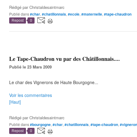
Rédigé par
Christaldesaintmarc
Publié dans
#char
,
#chatillonnais
,
#ecole
,
#maternelle
,
#tape-chaudron
Repost
0
Le Tape-Chaudron vu par des Châtillonnais....
Publié le 23 Mars 2009
Le char des Vignerons de Haute Bourgogne...
Voir les commentaires
[Haut]
Rédigé par
Christaldesaintmarc
Publié dans
#bourgogne
,
#char
,
#chatillonnais
,
#tape-chaudron
,
#vignero
Repost
0