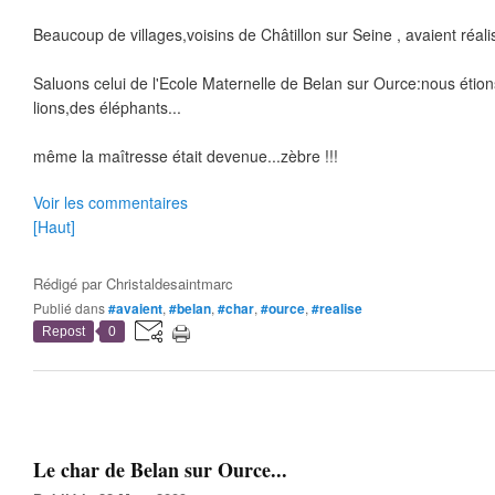
Beaucoup de villages,voisins de Châtillon sur Seine , avaient réali
Saluons celui de l'Ecole Maternelle de Belan sur Ource:nous étion
lions,des éléphants...
même la maîtresse était devenue...zèbre !!!
Voir les commentaires
[Haut]
Rédigé par
Christaldesaintmarc
Publié dans
#avaient
,
#belan
,
#char
,
#ource
,
#realise
Repost
0
Le char de Belan sur Ource...