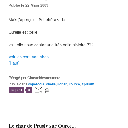
Publié le 22 Mars 2009
Mais j'aperçois...Schéhérazade....
Qu'elle est belle !
va-t-elle nous conter une très belle histoire ???
Voir les commentaires
[Haut]
Rédigé par
Christaldesaintmarc
Publié dans
#apercois
,
#belle
,
#char
,
#ource
,
#prusly
Repost
0
Le char de Prusly sur Ource...