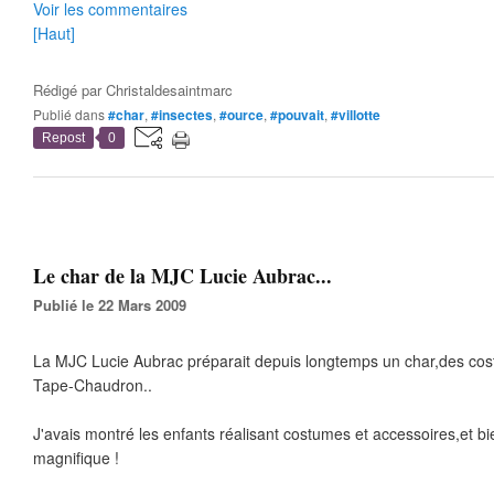
Voir les commentaires
[Haut]
Rédigé par
Christaldesaintmarc
Publié dans
#char
,
#insectes
,
#ource
,
#pouvait
,
#villotte
Repost
0
Le char de la MJC Lucie Aubrac...
Publié le 22 Mars 2009
La MJC Lucie Aubrac préparait depuis longtemps un char,des cost
Tape-Chaudron..
J'avais montré les enfants réalisant costumes et accessoires,et bien
magnifique !