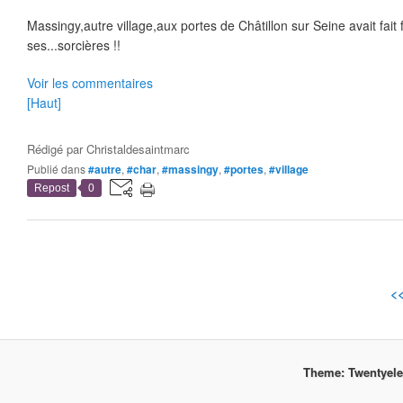
Massingy,autre village,aux portes de Châtillon sur Seine avait fait
ses...sorcières !!
Voir les commentaires
[Haut]
Rédigé par
Christaldesaintmarc
Publié dans
#autre
,
#char
,
#massingy
,
#portes
,
#village
Repost
0
<
Theme: Twentyel