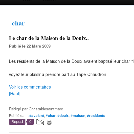
char
Le char de la Maison de la Douix..
Publié le 22 Mars 2009
Les résidents de la Maison de la Douix avaient baptisé leur char "l
voyez leur plaisir à prendre part au Tape-Chaudron !
Voir les commentaires
[Haut]
Rédigé par
Christaldesaintmarc
Publié dans
#avaient
,
#char
,
#douix
,
#maison
,
#residents
Repost
0