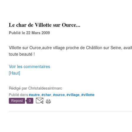
Le char de Villotte sur Ource...
Publié le 22 Mars 2009
Villotte sur Ource,autre village proche de Châtillon sur Seine, avait
toute beauté !
Voir les commentaires
[Haut]
Rédigé par
Christaldesaintmarc
Publié dans
#autre
,
#char
,
#ource
,
#village
,
#villotte
Repost
0