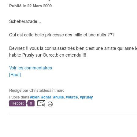
Publié le 22 Mars 2009
Schéhérazade...
Qui est cette belle princesse des mille et une nuits ???
Devinez !! vous la connaissez très bien,c'est une artiste qui aime le
habite Prusly sur Ource,bien entendu !!!
Voir les commentaires
[Haut]
Rédigé par
Christaldesaintmarc
Publié dans
#bien
,
#char
,
#nuits
,
#ource
,
#prusly
Repost
0