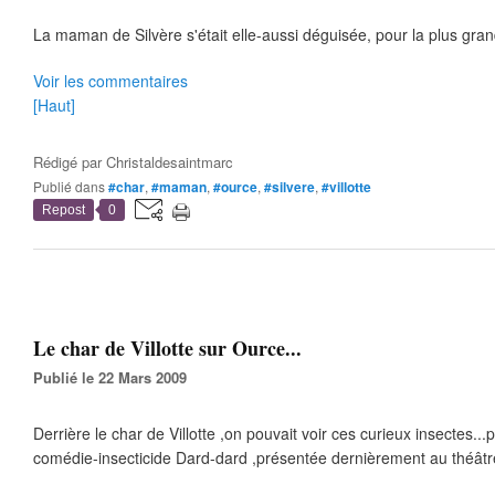
La maman de Silvère s'était elle-aussi déguisée, pour la plus gran
Voir les commentaires
[Haut]
Rédigé par
Christaldesaintmarc
Publié dans
#char
,
#maman
,
#ource
,
#silvere
,
#villotte
Repost
0
Le char de Villotte sur Ource...
Publié le 22 Mars 2009
Derrière le char de Villotte ,on pouvait voir ces curieux insectes..
comédie-insecticide Dard-dard ,présentée dernièrement au théât