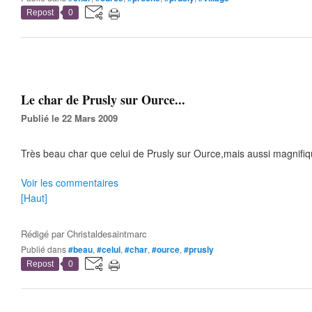
Repost
0
Le char de Prusly sur Ource...
Publié le 22 Mars 2009
Très beau char que celui de Prusly sur Ource,mais aussi magnifiq
Voir les commentaires
[Haut]
Rédigé par
Christaldesaintmarc
Publié dans
#beau
,
#celui
,
#char
,
#ource
,
#prusly
Repost
0