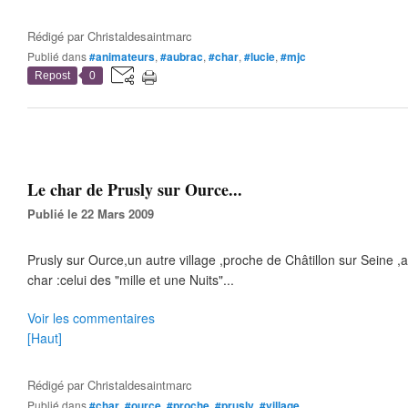
Rédigé par
Christaldesaintmarc
Publié dans
#animateurs
,
#aubrac
,
#char
,
#lucie
,
#mjc
Repost
0
Le char de Prusly sur Ource...
Publié le 22 Mars 2009
Prusly sur Ource,un autre village ,proche de Châtillon sur Seine ,a
char :celui des "mille et une Nuits"...
Voir les commentaires
[Haut]
Rédigé par
Christaldesaintmarc
Publié dans
#char
,
#ource
,
#proche
,
#prusly
,
#village