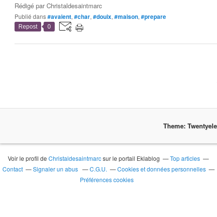
Rédigé par
Christaldesaintmarc
Publié dans
#avaient
,
#char
,
#douix
,
#maison
,
#prepare
Repost
0
Theme: Twentyel
Voir le profil de
Christaldesaintmarc
sur le portail Eklablog
Top articles
Contact
Signaler un abus
C.G.U.
Cookies et données personnelles
Préférences cookies