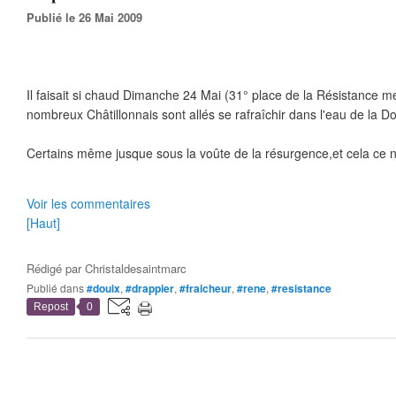
Publié le 26 Mai 2009
Il faisait si chaud Dimanche 24 Mai (31° place de la Résistance m
nombreux Châtillonnais sont allés se rafraîchir dans l'eau de la Do
Certains même jusque sous la voûte de la résurgence,et cela ce n'
Voir les commentaires
[Haut]
Rédigé par
Christaldesaintmarc
Publié dans
#douix
,
#drappier
,
#fraicheur
,
#rene
,
#resistance
Repost
0