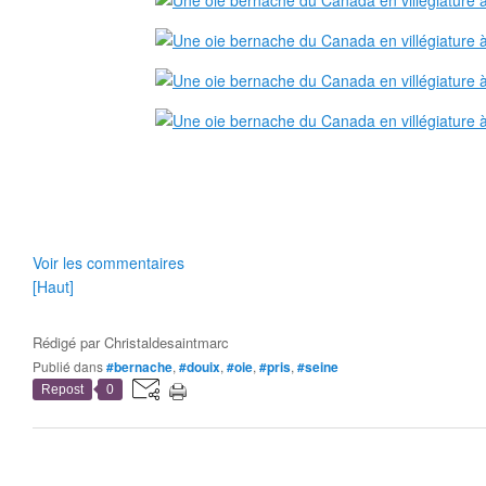
Voir les commentaires
[Haut]
Rédigé par
Christaldesaintmarc
Publié dans
#bernache
,
#douix
,
#oie
,
#pris
,
#seine
Repost
0