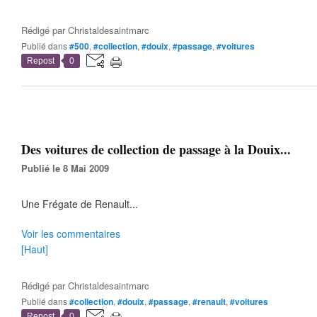
Rédigé par
Christaldesaintmarc
Publié dans
#500
,
#collection
,
#douix
,
#passage
,
#voitures
Repost
0
Des voitures de collection de passage à la Douix...
Publié le 8 Mai 2009
Une Frégate de Renault...
Voir les commentaires
[Haut]
Rédigé par
Christaldesaintmarc
Publié dans
#collection
,
#douix
,
#passage
,
#renault
,
#voitures
Repost
0