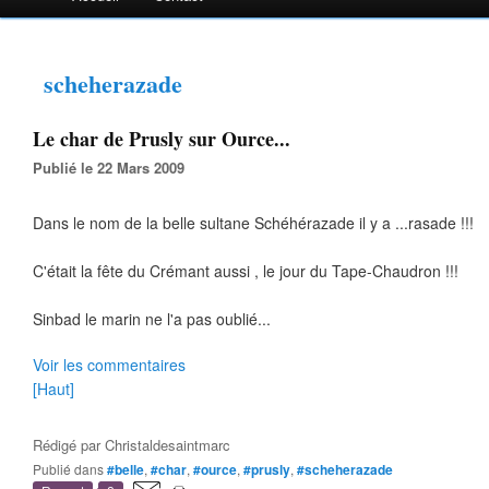
scheherazade
Le char de Prusly sur Ource...
Publié le 22 Mars 2009
Dans le nom de la belle sultane Schéhérazade il y a ...rasade !!!
C'était la fête du Crémant aussi , le jour du Tape-Chaudron !!!
Sinbad le marin ne l'a pas oublié...
Voir les commentaires
[Haut]
Rédigé par
Christaldesaintmarc
Publié dans
#belle
,
#char
,
#ource
,
#prusly
,
#scheherazade