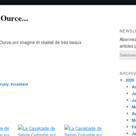
 Ource...
NEWSL
Abonnez
 Ource,ont imaginé et réalisé de très beaux
articles 
Email
ARCHI
2026
rusly
,
#vraiment
A
Ju
Ju
M
Av
M
Fé
Ja