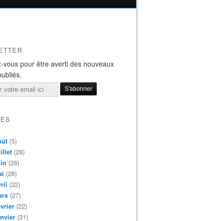
ETTER
-vous pour être averti des nouveaux
publiés.
VES
oût
(5)
illet
(28)
in
(28)
ai
(28)
ril
(22)
ars
(27)
vrier
(22)
nvier
(31)