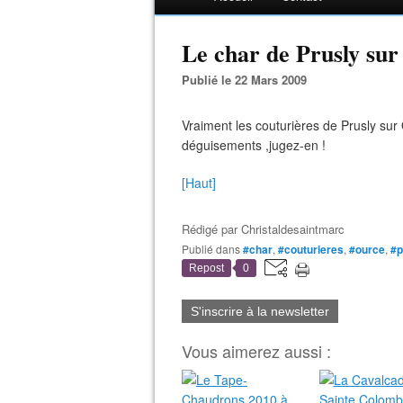
Le char de Prusly sur
Publié le 22 Mars 2009
Vraiment les couturières de Prusly sur
déguisements ,jugez-en !
[Haut]
Rédigé par
Christaldesaintmarc
Publié dans
#char
,
#couturieres
,
#ource
,
#p
Repost
0
S'inscrire à la newsletter
Vous aimerez aussi :