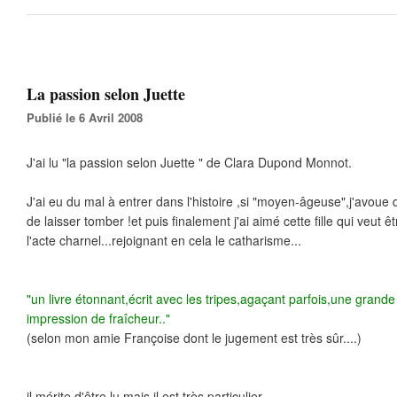
La passion selon Juette
Publié le 6 Avril 2008
J'ai lu "la passion selon Juette " de Clara Dupond Monnot.
J'ai eu du mal à entrer dans l'histoire ,si "moyen-âgeuse",j'avoue
de laisser tomber !et puis finalement j'ai aimé cette fille qui veut 
l'acte charnel...rejoignant en cela le catharisme...
"un livre étonnant,écrit avec les tripes,agaçant parfois,une gran
impression de fraîcheur.."
(selon mon amie Françoise dont le jugement est très sûr....)
il mérite d'être lu mais il est très particulier…