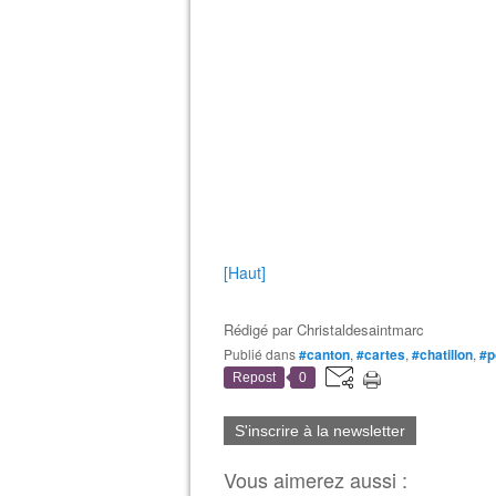
[Haut]
Rédigé par
Christaldesaintmarc
Publié dans
#canton
,
#cartes
,
#chatillon
,
#p
Repost
0
S'inscrire à la newsletter
Vous aimerez aussi :