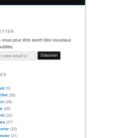
ETTER
-vous pour être averti des nouveaux
publiés.
VES
oût
(5)
illet
(28)
in
(28)
ai
(28)
ril
(22)
ars
(27)
vrier
(22)
nvier
(31)