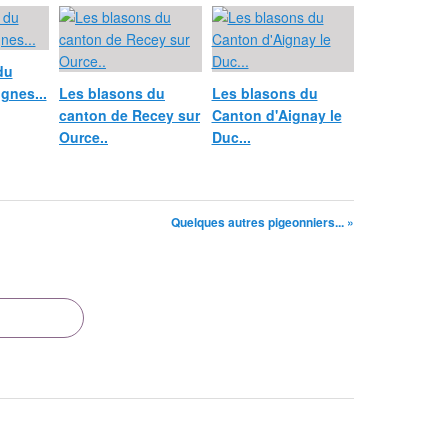
du
gnes...
Les blasons du
Les blasons du
canton de Recey sur
Canton d'Aignay le
Ource..
Duc...
Quelques autres pigeonniers... »