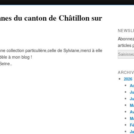
nnes du canton de Châtillon sur
NEWSL
Abonnez
articles 
e collection particulière,celle de Sylviane,merci à elle
Email
idèle à mon blog !
Seine..
ARCHI
2026
A
Ju
Ju
M
Av
M
Fé
Ja