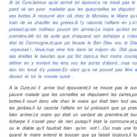
Ai lai Cure,laivous qu’al airrivé tot époursi,a ne troué pas 
pairti vé ein poor mailaide que les queurneilles se disputint 
ses bottes .A recourré don viâ chez le Monsieu le Maire qu’
train de se chauffer les gréves.A l’y raiconté l’aiffaire en y
pressot,qu’ein mâlheur pouvot bin airriver.Le maire qu’étot e
premiére,dié tot de suite que d’aiquand son échairpe a n’ai
étot lai Commugne,et,que çai feusse le Bon Dieu vou le Dia
voyeusse !...Voué,mas eine fois dans lai mâyon du Didi ,q
ses éreilles le beurlan que çai fiot tojors,a feut moins cour
détirer en y enviant les eins vou les aut’es d’abord…mas nu
don bin forcé d’y paisser.En viant qu’a ne pouvot pas fére 
devant et tot le monde suivé .
A la Cure,où il arrive tout épouvanté,il ne trouve pas le cur
pauvre malade que les corneilles se disputaient les cartes,po
bottes.Il court donc vite chez le maire qui était bien tout se
les jambes.Il lui raconte l’affaire en lui précisant que ça pre
bien arriver.Le maire qui était un vantard de première,dit to
écharpe il n’avait peur de rien puisqu’il était la commune,e
ou le diable qu’il faudrait bien qu’on voit !...Oui mais une 
quand le maire entend le boucan que ça faisait toujours,il fu