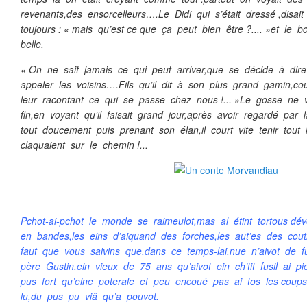
revenants,des ensorcelleurs….Le Didi qui s’était dressé ,disait
toujours : « mais qu’est ce que ça peut bien être ?.... »et le 
belle.
« On ne sait jamais ce qui peut arriver,que se décide à dire 
appeler les voisins….Fils qu’il dit à son plus grand gamin,co
leur racontant ce qui se passe chez nous !... »Le gosse ne vo
fin,en voyant qu’il faisait grand jour,après avoir regardé par l
tout doucement puis prenant son élan,il court vite tenir tout
claquaient sur le chemin !...
Pchot-ai-pchot le monde se raimeulot,mas al étint tortous dé
en bandes,les eins d’aiquand des forches,les aut’es des cout
faut que vous saivins que,dans ce temps-lai,nue n’aivot de fu
père Gustin,ein vieux de 75 ans qu’aivot ein ch’tit fusil ai 
pus fort qu’eine poterale et peu encoué pas ai tos les coups
lu,du pus pu viâ qu’a pouvot.