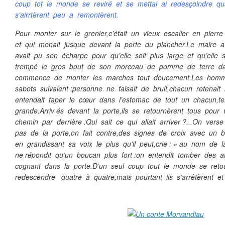
coup tot le monde se reviré et se mettai ai redesçoindre qu
s’airrtèrent peu a remontèrent.
Pour monter sur le grenier,c’était un vieux escalier en pierr
et qui menait jusque devant la porte du plancher.Le maire av
avait pu son écharpe pour qu’elle soit plus large et qu’elle 
trempé le gros bout de son morceau de pomme de terre dans
commence de monter les marches tout doucement.Les homm
sabots suivaient :personne ne faisait de bruit,chacun retena
entendait taper le cœur dans l’estomac de tout un chacun,tel
grande.Arriv és devant la porte,ils se retournèrent tous pour 
chemin par derrière :Qui sait ce qui allait arriver ?...On vers
pas de la porte,on fait contre,des signes de croix avec un 
en grandissant sa voix le plus qu’il peut,crie : « au nom de la
ne répondit qu’un boucan plus fort :on entendit tomber des a
cognant dans la porte.D’un seul coup tout le monde se ret
redescendre quatre à quatre,mais pourtant ils s’arrêtèrent et