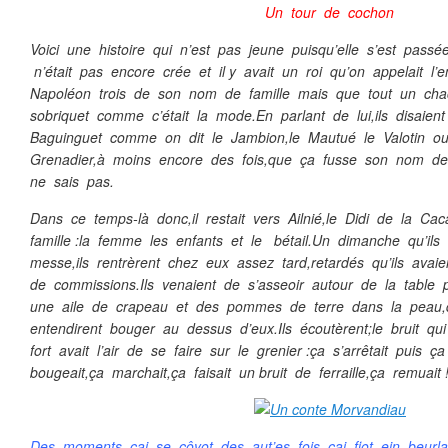
Un tour de cochon
Voici une histoire qui n’est pas jeune puisqu’elle s’est pass
n’était pas encore crée et il y avait un roi qu’on appelait l’
Napoléon trois de son nom de famille mais que tout un chac
sobriquet comme c’était la mode.En parlant de lui,ils disaien
Baguinguet comme on dit le Jambion,le Mautué le Valotin ou
Grenadier,à moins encore des fois,que ça fusse son nom de
ne sais pas.
Dans ce temps-là donc,il restait vers Ailnié,le Didi de la Ca
famille :la femme les enfants et le bétail.Un dimanche qu’ils 
messe,ils rentrèrent chez eux assez tard,retardés qu’ils avaie
de commissions.Ils venaient de s’asseoir autour de la table
une aile de crapeau et des pommes de terre dans la peau,q
entendirent bouger au dessus d’eux.Ils écoutèrent;le bruit q
fort avait l’air de se faire sur le grenier :ça s’arrêtait puis
bougeait,ça marchait,ça faisait un bruit de ferraille,ça remuait !
Des moments çai se côyot ,des aut’es fois çai fiot ein beur