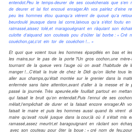
entendot.Peu le temps-deurer de ses couéchenais que s’en 
de deurer et lai fiot encoué enraiger.Ah vos pairlez d’eine r
peu les hommes étou quanqu’a viérent de quoué qu’a retourn
beurdoulé jeusque dans lai corre,laivous qu’a s’étot foutu en
raimassé,aissez tolé,et maragouégnant en râquiant son écha
culotte d’aiquand son couteais pou d’oûter lai borbe : « Cr
couéchon,çai,c’ot ein tor de couéchon !... »
Et quoi que voient tous les hommes éparpillés en bas et l
les mains,sur le pas de la porte ?Un gros cochon,une mère-t
tournant de la queue vers l’auge où on avait l’habitude de 
manger !...C’était la truie de chez le Didi qu’on lâche tous l
aller aux champs,qu’était montée sur le grenier dans la mati
enfermée sans faire attention,avant d’aller à la messe et le
passé la journée. Très apeurée,elle fouillait partout en mettant
qui faisait le bruit qu’on entendait.Puis l’ennui de ses cocho
mêlait,l’empêchait de durer et la faisait encore enrager.Ah 
faisait le maire et puis les hommes aussi quand ils virent de
maire qu’avait roulé jusque dans la cour,là où il s’était mis 
ramassé,assez meurtri,et baragouignant en râclant son échar
avec son couteau pour ôter la boue : « cré nom de feu,pou