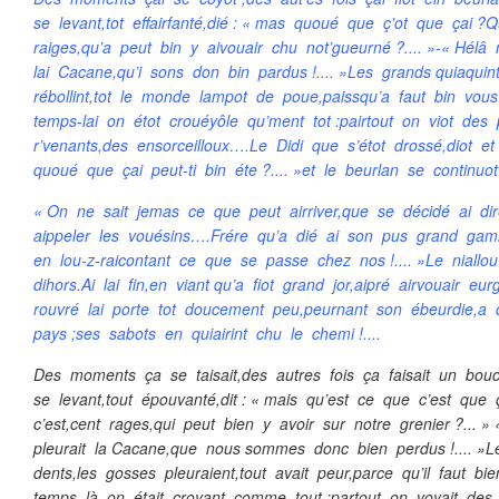
se levant,tot effairfanté,dié : « mas quoué que ç’ot que çai ?
raiges,qu’a peut bin y aivouair chu not’gueurné ?.... »-« Hél
lai Cacane,qu’i sons don bin pardus !.... »Les grands quiaquin
rébollint,tot le monde lampot de poue,paissqu’a faut bin v
temps-lai on étot crouéyôle qu’ment tot :pairtout on viot des
r’venants,des ensorceilloux….Le Didi que s’étot drossé,diot et 
quoué que çai peut-ti bin éte ?.... »et le beurlan se continuo
« On ne sait jemas ce que peut airriver,que se décidé ai dir
aippeler les vouésins….Frére qu’a dié ai son pus grand gam
en lou-z-raicontant ce que se passe chez nos !.... »Le niallo
dihors.Ai lai fin,en viant qu’a fiot grand jor,aipré airvouair eu
rouvré lai porte tot doucement peu,peurnant son ébeurdie,a 
pays ;ses sabots en quiairint chu le chemi !....
Des moments ça se taisait,des autres fois ça faisait un bou
se levant,tout épouvanté,dit : « mais qu’est ce que c’est qu
c’est,cent rages,qui peut bien y avoir sur notre grenier ?...
pleurait la Cacane,que nous sommes donc bien perdus !.... »
dents,les gosses pleuraient,tout avait peur,parce qu’il faut 
temps là on était croyant comme tout :partout on voyait des 