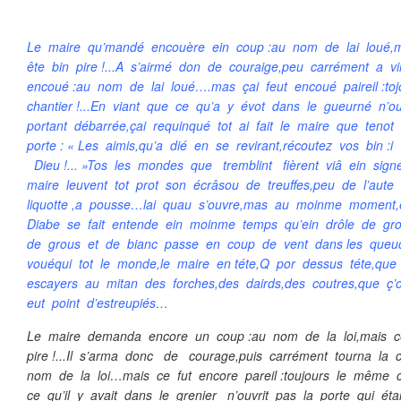
Le maire qu’mandé encouère ein coup :au nom de lai loué,mas
ête bin pire !...A s’airmé don de couraige,peu carrément a vi
encoué :au nom de lai loué….mas çai feut encoué paireil :to
chantier !...En viant que ce qu’a y évot dans le gueurné n’o
portant débarrée,çai requinqué tot ai fait le maire que tenot
porte : « Les aimis,qu’a dié en se revirant,récoutez vos bin :i 
Dieu !... »Tos les mondes que tremblint fièrent viâ ein sign
maire leuvent tot prot son écrâsou de treuffes,peu de l’aut
liquotte ,a pousse…lai quau s’ouvre,mas au moinme moment
Diabe se fait entende ein moinme temps qu’ein drôle de g
de grous et de bianc passe en coup de vent dans les qu
vouéqui tot le monde,le maire en téte,Q por dessus téte,qu
escayers au mitan des forches,des dairds,des coutres,que ç’
eut point d’estreupiés…
Le maire demanda encore un coup :au nom de la loi,mais ce 
pire !...Il s’arma donc de courage,puis carrément tourna la c
nom de la loi…mais ce fut encore pareil :toujours le même c
ce qu’il y avait dans le grenier n’ouvrit pas la porte qui ét