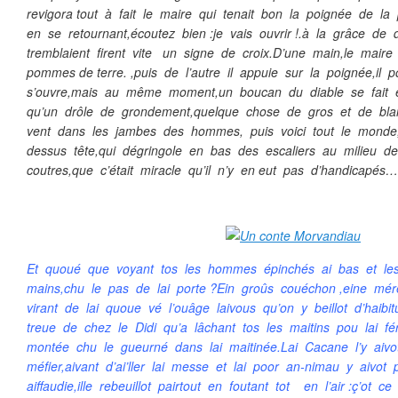
revigora tout à fait le maire qui tenait bon la poignée de la p
en se retournant,écoutez bien :je vais ouvrir !.à la grâce de d
tremblaient firent vite un signe de croix.D’une main,le maire 
pommes de terre. ,puis de l’autre il appuie sur la poignée,il
s’ouvre,mais au même moment,un boucan du diable se fai
qu’un drôle de grondement,quelque chose de gros et de b
vent dans les jambes des hommes, puis voici tout le monde,
dessus tête,qui dégringole en bas des escaliers au milieu d
coutres,que c’était miracle qu’il n’y en eut pas d’handicapés…
Et quoué que voyant tos les hommes épinchés ai bas et les
mains,chu le pas de lai porte ?Ein groûs couéchon ,eine mér
virant de lai quoue vé l’ouâge laivous qu’on y beillot d’haibit
treue de chez le Didi qu’a lâchant tos les maitins pou lai fé
montée chu le gueurné dans lai maitinée.Lai Cacane l’y aiv
méfier,aivant d’ai’ller lai messe et lai poor an-nimau y aivot 
aiffaudie,ille rebeuillot pairtout en foutant tot en l’air :ç’ot 