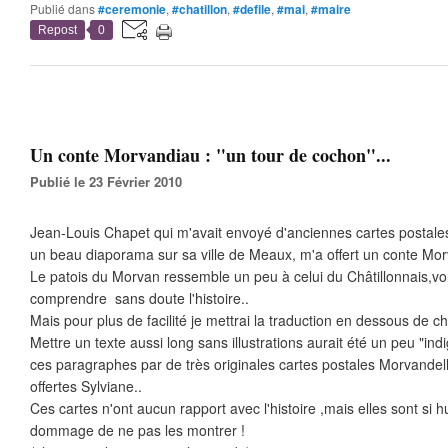
Publié dans
#ceremonie
,
#chatillon
,
#defile
,
#mai
,
#maire
Repost
0
Un conte Morvandiau : "un tour de cochon"...
Publié le 23 Février 2010
Jean-Louis Chapet qui m'avait envoyé d'anciennes cartes postales
un beau diaporama sur sa ville de Meaux, m'a offert un conte Morv
Le patois du Morvan ressemble un peu à celui du Châtillonnais,v
comprendre sans doute l'histoire..
Mais pour plus de facilité je mettrai la traduction en dessous de 
Mettre un texte aussi long sans illustrations aurait été un peu "ind
ces paragraphes par de très originales cartes postales Morvande
offertes Sylviane..
Ces cartes n'ont aucun rapport avec l'histoire ,mais elles sont si h
dommage de ne pas les montrer !