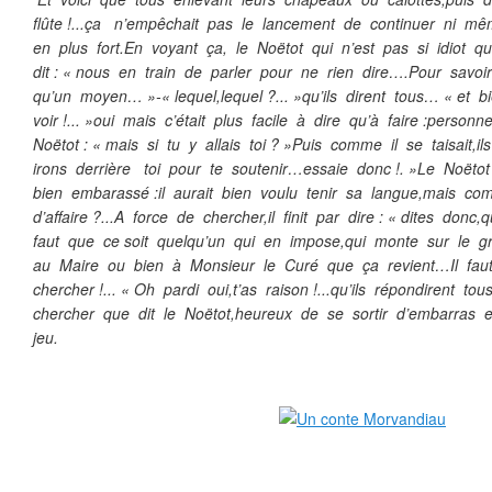
flûte !...ça n’empêchait pas le lancement de continuer ni 
en plus fort.En voyant ça, le Noëtot qui n’est pas si idiot 
dit : « nous en train de parler pour ne rien dire….Pour savoir
qu’un moyen… »-« lequel,lequel ?... »qu’ils dirent tous… « et bi
voir !... »oui mais c’était plus facile à dire qu’à faire :person
Noëtot : « mais si tu y allais toi ? »Puis comme il se taisait,il
irons derrière toi pour te soutenir…essaie donc !. »Le Noëto
bien embarassé :il aurait bien voulu tenir sa langue,mais co
d’affaire ?...A force de chercher,il finit par dire : « dites donc,qu
faut que ce soit quelqu’un qui en impose,qui monte sur le g
au Maire ou bien à Monsieur le Curé que ça revient…Il faut 
chercher !... « Oh pardi oui,t’as raison !...qu’ils répondirent to
chercher que dit le Noëtot,heureux de se sortir d’embarras e
jeu.