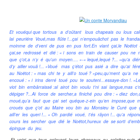
Et vouéqui que tortous a d’oûtant lous chapeais ou lous cal
lai peuriére Voué,mas flûte !...çai n’empouâchot pas le frand
moinme de d’veni de pus en pus fort.En viant çai,le Noëtot 
çai,se redrossé et dié : « i sons en train de causer pou ne
que ç’ot,a n’y é qu’un moyen…. »-« lequé,lequé ?... »qu’a diér
d’y ailler vouâ !... »Voué mas ç’étot pus asié a dire qu’ai fér
au Noëtot : « mas chi te y aill’o toué ? »peu,qu’ment qu’a ne
encoué : « i irins derré toué pou te souteni…essaye-don !. »L
viot bin embârraissé :al airot bin voulu t’ni sai langue,mas 
dépiger ?...Ai force de sercher,a finiché pou dire : « diez don
moué,qu’a faut que çai set quéque-z-ein qu’en impose,que 
croués que ç’ot au Maire vou bin au Monsieu le Curé que ç
aill’er les queri !... « Oh pardié voué, t’és râyon !... qu’a répo
cours les sercher que dié le Noëtot,hureux de se sorti d’emb
épingue du jeu.
Et voici que tous enlevant leurs chapeaux ou calottes,puis d