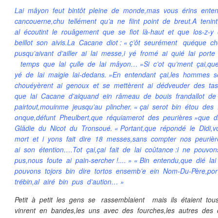
Lai mâyon feut bintôt pleine de monde,mas vous érins enten
cancouerne,chu tellément qu’a ne fiint point de breut.A teni
al écoutint le rouâgement que se fiot là-haut et que los-z-y
beillot son aivis.La Cacane diot : « ç’ôt seurément quéque 
pusqu’aivant d’ailler ai lai messe,i yé fromé ai quié lai po
temps que lai çulle de lai mâyon… »Si c’ot qu’ment çai,que
yé de lai maigie lai-dedans. »En entendant çai,les hommes 
chouéyèrent ai genoux et se mettèrent ai dédveuder des ta
que lai Cacane d’aiquand ein râmeau de bouis frandallot de 
pairtout,mouinme jeusqu’au plincher. « çai serot bin étou des 
onque,défunt Pheulbert,que réquiamerot des peurières »que d
Glâdie du Nicot du Tronsoué. « Portant,que répondé le Didi,v
mort et i yons fait dire 18 messes,sans compter nos peurière
ai son étention….Tot çai,çai fait de lai coûtance :i ne pouv
pus,nous foute ai pain-sercher !.... » « Bin entendu,que dié l
pouvons tojors bin dire tortos ensemb’e ein Nom-Du-Père,por
trébin,al airé bin pus d’aution… »
Petit à petit les gens se rassemblaient mais ils étaient to
vinrent en bandes,les uns avec des fourches,les autres des 