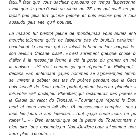
faux.Il faut que vous sachiez que,dans ce temps là,personne n’
avait que le père Gustin,un vieux de 75 ans qui avait un pet
tapait pas plus fort qu’une pétoire et puis encore pas à tous l
aussi,du plus vite qu’il pouvait.
La maison fut bientôt pleine de monde,mais vous auriez en
mouche,tellement qu’ils ne faisaient pas de bruit.Ils parlaient
écoutaient le boucan qui se faisait là-haut et leur coupait l
son avis.La Cacane disait : « c’est sûrement quelque chose d
d’aller à la messe,j’ai fermé à clé la porte du grenier en
la maison… »Si c’est comme ça que répondait le Philippot,il
dedans. »En entendant ça,les hommes se signèrent,les fem
se mirent à débiter des tas de prières pendant que la C
buis lançait de l’eau bénite partout,même jusqu’au plancher. 
fois,votre veil oncle,feu Pheulbert,qui réclamerait des prière
la Gladie du Nicot du Tronsué. « Pourtant,que répond le Didi,v
mort et nous avons fait dire 18 messes,sans compter nos 
tous les jours à son intention… Tout ça,ça coûte :nous ne 
ruiner !... » « Bien entendu,que dit la petite du Touénot,mai
bien dire tous ensemble,un Nom-Du-Père,pour lui,comme no
aura plus d’écoute… »