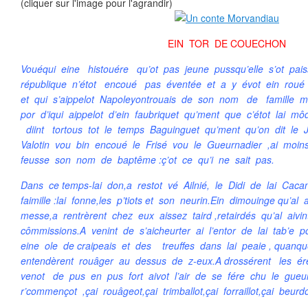
(cliquer sur l'image pour l'agrandir)
EIN TOR DE COUECHON
Vouéqui eine histouére qu’ot pas jeune pussqu’elle s’ot pa
république n’étot encoué pas éventée et a y évot ein roué 
et qui s’aippelot Napoleyontrouais de son nom de famille 
por d’iqui aippelot d’ein faubriquet qu’ment que c’étot lai m
diint tortous tot le temps Baguinguet qu’ment qu’on dit le
Valotin vou bin encoué le Frisé vou le Gueurnadier ,ai moi
feusse son nom de baptême :ç’ot ce qu’i ne sait pas.
Dans ce temps-lai don,a restot vé Ailnié, le Didi de lai Caca
faimille :lai fonne,les p’tiots et son neurin.Ein dimouinge qu’al 
messe,a rentrèrent chez eux aissez taird ,retairdés qu’al aiv
cômmissions.A venint de s’aicheurter ai l’entor de lai tab’e
eine ole de craipeais et des treuffes dans lai peaie , quanq
entendèrent rouâger au dessus de z-eux.A drossérent les érei
venot de pus en pus fort aivot l’air de se fére chu le gueurn
r’commençot ,çai rouâgeot,çai trimballot,çai forraillot,çai beurdoû