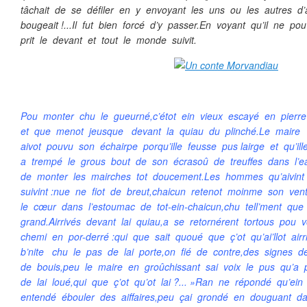
tâchait de se défiler en y envoyant les uns ou les autres 
bougeait !...Il fut bien forcé d’y passer.En voyant qu’il ne pou
prit le devant et tout le monde suivit.
Pou monter chu le gueurné,c’étot ein vieux escayé en pierre
et que menot jeusque devant la quiau du plinché.Le maire a
aivot pouvu son échairpe porqu’ille feusse pus lairge et qu’i
a trempé le grous bout de son écrasoû de treuffes dans l’e
de monter les mairches tot doucement.Les hommes qu’aivint 
suivint :nue ne fiot de breut,chaicun retenot moinme son ve
le cœur dans l’estoumac de tot-ein-chaicun,chu tell’ment que
grand.Airrivés devant lai quiau,a se retornérent tortous pou 
chemi en por-derré :qui que sait quoué que ç’ot qu’ai’llot airr
b’nite chu le pas de lai porte,on fié de contre,des signes 
de bouis,peu le maire en groûchissant sai voix le pus qu’a 
de lai loué,qui que ç’ot qu’ot lai ?... »Ran ne répondé qu’ein
entendé ébouler des aiffaires,peu çai grondé en douguant dan