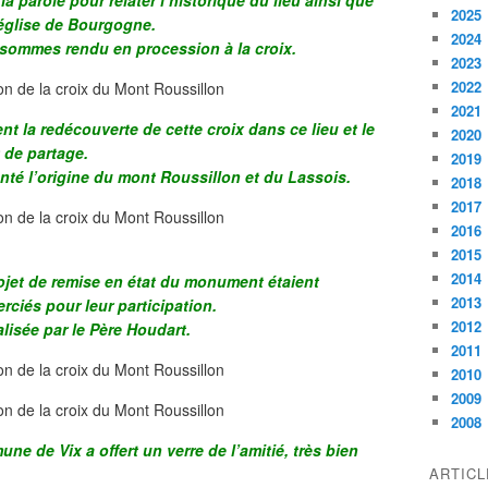
a parole pour relater l’historique du lieu ainsi que
2025
 église de Bourgogne.
2024
sommes rendu en procession à la croix.
2023
2022
2021
nt la redécouverte de cette croix dans ce lieu et le
2020
 de partage.
2019
té l’origine du mont Roussillon et du Lassois.
2018
2017
2016
2015
2014
rojet de remise en état du monument étaient
2013
rciés pour leur participation.
2012
lisée par le Père Houdart.
2011
2010
2009
2008
une de Vix a offert un verre de l’amitié, très bien
ARTIC