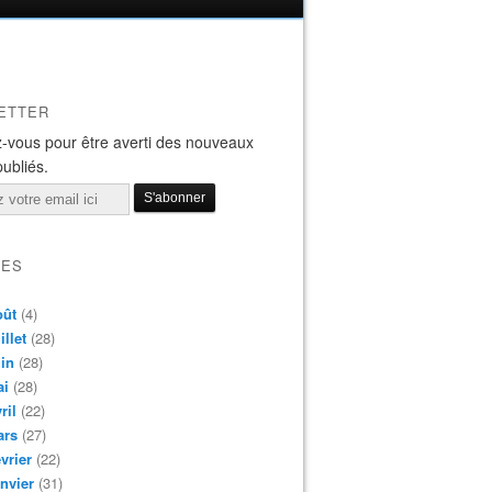
ETTER
-vous pour être averti des nouveaux
publiés.
VES
oût
(4)
illet
(28)
in
(28)
ai
(28)
ril
(22)
ars
(27)
vrier
(22)
nvier
(31)