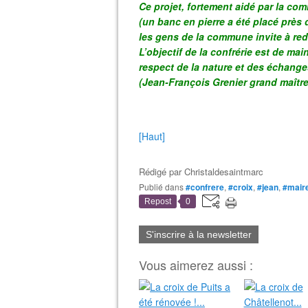
Ce projet, fortement aidé par la com
(un banc en pierre a été placé près d
les gens de la commune invite à redé
L’objectif de la confrérie est de main
respect de la nature et des échange
(Jean-François Grenier grand maître 
[Haut]
Rédigé par
Christaldesaintmarc
Publié dans
#confrere
,
#croix
,
#jean
,
#mair
Repost
0
S'inscrire à la newsletter
Vous aimerez aussi :