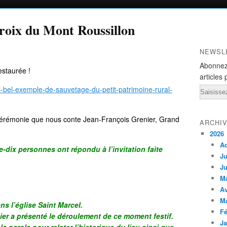
croix du Mont Roussillon
NEWSL
Abonnez
estaurée !
articles 
-bel-exemple-de-sauvetage-du-petit-patrimoine-rural-
Email
e cérémonie que nous conte Jean-François Grenier, Grand
ARCHI
2026
A
e-dix personnes ont répondu à l’invitation faite
Ju
Ju
M
Av
M
ns l’église Saint Marcel.
Fé
er a présenté le déroulement de ce moment festif.
Ja