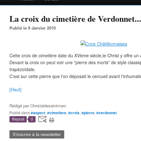
La croix du cimetière de Verdonnet..
Publié le 9 Janvier 2010
Cette croix de cimetière date du XVème siècle,le Christ y offre un a
Devant la croix on peut voir une "pierre des morts" de style class
trapézoïdale.
C'est sur cette pierre que l'on déposait le cercueil avant l'inhumati
[Haut]
Rédigé par
Christaldesaintmarc
Publié dans
#aspect
,
#cimetiere
,
#croix
,
#pierre
,
#verdonnet
Repost
0
S'inscrire à la newsletter