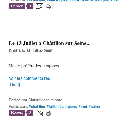
#chatillon
#electriques
#juillet
#seine
#surprenants
Repost
0
Le 13 Juillet à Châtillon sur Seine...
Publié le 14 Juillet 2008
Moi je préfère les lampions !
Voir les commentaires
[Haut]
Rédigé par
Christaldesaintmarc
Publié dans
#chatillon
,
#juillet
,
#lampions
,
#moi
,
#seine
Repost
0