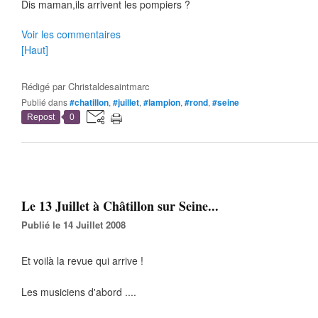
Dis maman,ils arrivent les pompiers ?
Voir les commentaires
[Haut]
Rédigé par
Christaldesaintmarc
Publié dans
#chatillon
,
#juillet
,
#lampion
,
#rond
,
#seine
Repost
0
Le 13 Juillet à Châtillon sur Seine...
Publié le 14 Juillet 2008
Et voilà la revue qui arrive !
Les musiciens d'abord ....