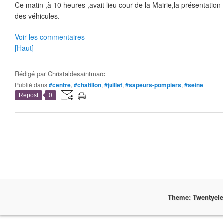
Ce matin ,à 10 heures ,avait lieu cour de la Mairie,la présentatio
des véhicules.
Voir les commentaires
[Haut]
Rédigé par
Christaldesaintmarc
Publié dans
#centre
,
#chatillon
,
#juillet
,
#sapeurs-pompiers
,
#seine
Repost
0
Theme: Twentyel