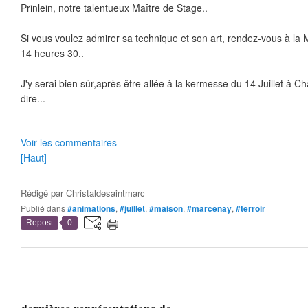
Prinlein, notre talentueux Maître de Stage..
Si vous voulez admirer sa technique et son art, rendez-vous à la M
14 heures 30..
J'y serai bien sûr,après être allée à la kermesse du 14 Juillet à Ch
dire...
Voir les commentaires
[Haut]
Rédigé par
Christaldesaintmarc
Publié dans
#animations
,
#juillet
,
#maison
,
#marcenay
,
#terroir
Repost
0