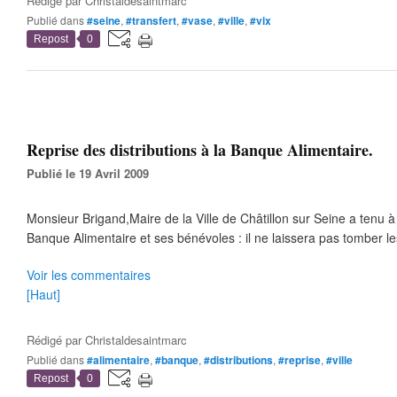
Rédigé par
Christaldesaintmarc
Publié dans
#seine
,
#transfert
,
#vase
,
#ville
,
#vix
Repost
0
Reprise des distributions à la Banque Alimentaire.
Publié le 19 Avril 2009
Monsieur Brigand,Maire de la Ville de Châtillon sur Seine a tenu à
Banque Alimentaire et ses bénévoles : il ne laissera pas tomber le
Voir les commentaires
[Haut]
Rédigé par
Christaldesaintmarc
Publié dans
#alimentaire
,
#banque
,
#distributions
,
#reprise
,
#ville
Repost
0