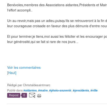
Benévoles,membres des Associations aidantes,Présidents et Maire
l'effort accompli..
Un au-revoir,mais pas un adieu,puisqu'ils se retrouveront à la fin
leur courageuse croisade en faveur des plus démunis d'entre nous
Et pour terminer,je tiens,moi aussi les féliciter et les encourager p
leur générosité,qui se fait si rare de nos jours ..
Voir les commentaires
[Haut]
Rédigé par
Christaldesaintmarc
Publié dans
#aidantes
,
#maire
,
#photo-souvenir
,
#presidents
,
#ville
Repost
0