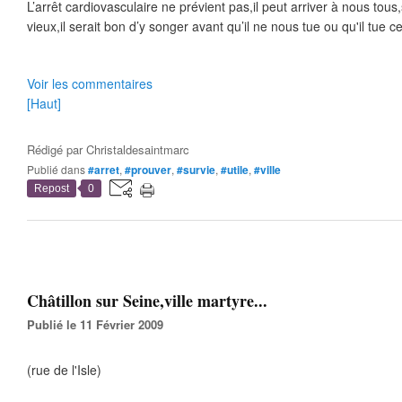
L’arrêt cardiovasculaire ne prévient pas,il peut arriver à nous tou
vieux,il serait bon d’y songer avant qu’il ne nous tue ou qu'il tue c
Voir les commentaires
[Haut]
Rédigé par
Christaldesaintmarc
Publié dans
#arret
,
#prouver
,
#survie
,
#utile
,
#ville
Repost
0
Châtillon sur Seine,ville martyre...
Publié le 11 Février 2009
(rue de l'Isle)