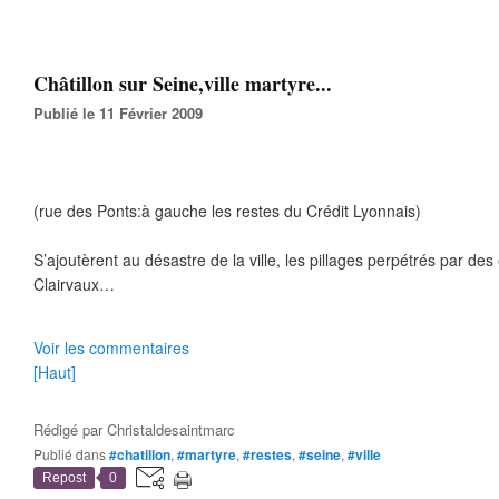
Châtillon sur Seine,ville martyre...
Publié le 11 Février 2009
(rue des Ponts:à gauche les restes du Crédit Lyonnais)
S’ajoutèrent au désastre de la ville, les pillages perpétrés par de
Clairvaux…
Voir les commentaires
[Haut]
Rédigé par
Christaldesaintmarc
Publié dans
#chatillon
,
#martyre
,
#restes
,
#seine
,
#ville
Repost
0