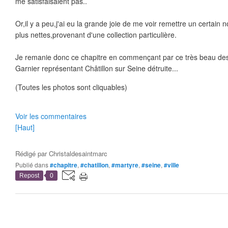
me satisfaisaient pas..
Or,il y a peu,j'ai eu la grande joie de me voir remettre un certa
plus nettes,provenant d'une collection particulière.
Je remanie donc ce chapitre en commençant par ce très beau des
Garnier représentant Châtillon sur Seine détruite...
(Toutes les photos sont cliquables)
Voir les commentaires
[Haut]
Rédigé par
Christaldesaintmarc
Publié dans
#chapitre
,
#chatillon
,
#martyre
,
#seine
,
#ville
Repost
0