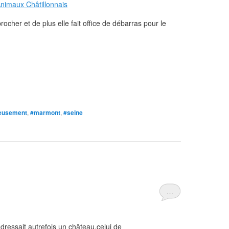
her et de plus elle fait office de débarras pour le
eusement
,
#marmont
,
#seine
…
 dressait autrefois un château,celui de