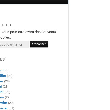
ETTER
-vous pour être averti des nouveaux
publiés.
VES
oût
(6)
illet
(28)
in
(28)
ai
(28)
ril
(22)
ars
(27)
vrier
(22)
nvier
(31)