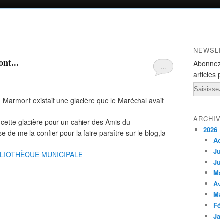
NEWSL
nt...
Abonnez
…
articles 
Email
 Marmont existait une glacière que le Maréchal avait
ARCHI
ette glacière pour un cahier des Amis du
2026
se de me la confier pour la faire paraître sur le blog,la
A
Ju
Ju
M
Av
M
Fé
Ja