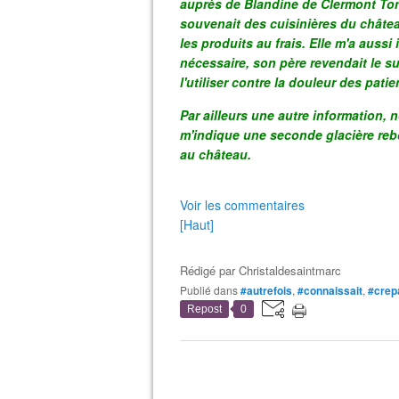
auprès de Blandine de Clermont Tonn
souvenait des cuisinières du château 
les produits au frais. Elle m'a aussi
nécessaire, son père revendait le su
l'utiliser contre la douleur des patie
Par ailleurs une autre information, 
m'indique une seconde glacière rebo
au château.
Voir les commentaires
[Haut]
Rédigé par
Christaldesaintmarc
Publié dans
#autrefois
,
#connaissait
,
#crep
Repost
0