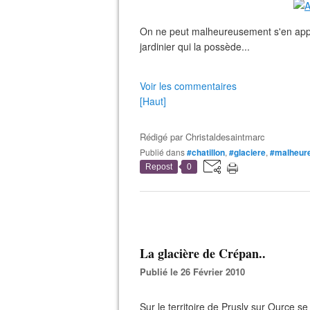
On ne peut malheureusement s'en approc
jardinier qui la possède...
Voir les commentaires
[Haut]
Rédigé par
Christaldesaintmarc
Publié dans
#chatillon
,
#glaciere
,
#malheur
Repost
0
La glacière de Crépan..
Publié le 26 Février 2010
Sur le territoire de Prusly sur Ource se