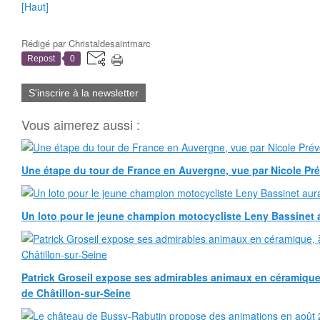
[Haut]
Rédigé par
Christaldesaintmarc
Repost
0
S'inscrire à la newsletter
Vous aimerez aussi :
Une étape du tour de France en Auvergne, vue par Nicole Pr
Un loto pour le jeune champion motocycliste Leny Bassinet au
Patrick Groseil expose ses admirables animaux en céramique, à
de Châtillon-sur-Seine