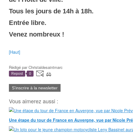
Tous les jours de 14h à 18h.
Entrée libre.
Venez nombreux !
[Haut]
Rédigé par
Christaldesaintmarc
Repost
0
S'inscrire à la newsletter
Vous aimerez aussi :
Une étape du tour de France en Auvergne, vue par Nicole Pr