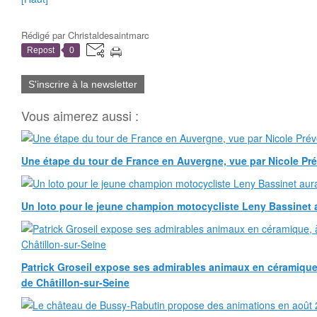
Rédigé par
Christaldesaintmarc
Repost
0
S'inscrire à la newsletter
Vous aimerez aussi :
Une étape du tour de France en Auvergne, vue par Nicole Pr
Un loto pour le jeune champion motocycliste Leny Bassinet au
Patrick Groseil expose ses admirables animaux en céramique, à
de Châtillon-sur-Seine