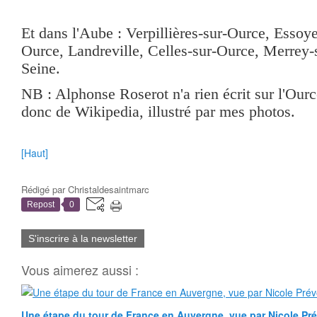
Et dans l'Aube : Verpillières-sur-Ource, Essoy
Ource, Landreville, Celles-sur-Ource, Merrey-
Seine.
NB : Alphonse Roserot n'a rien écrit sur l'Ource
donc de Wikipedia, illustré par mes photos.
[Haut]
Rédigé par
Christaldesaintmarc
Repost
0
S'inscrire à la newsletter
Vous aimerez aussi :
Une étape du tour de France en Auvergne, vue par Nicole Pr