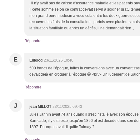
, il n'y avait pas de caisse d'assurance maladie et les patients 
!! cette somme selon ce contrat devait servir à soigner gratuiteme
mon grand père médecin a vécu cela entre les deux guerres et ce n
recouvrer les frais de la consultation , parfois avec plusieurs mois
la situation familiale ou après un décès, il ne demandait rien .,
Répondre
E
Eulglod
23/11/2025 10:40
500 francs de l'époque, faites la conversions avec un convertisseur
devait déjà en croquer à l'époque 🤭 <br /> Un jugement de Salo
Répondre
J
jean MILLOT
23/11/2025 09:43
Jules Jannin avait 74 ans quand il s'est installé avec son épouse
Barricade, il y est resté jusqu'en 1896 et est décédé dans son do
1897. Pourquoi avait-il quitté Talmay ?
Répondre